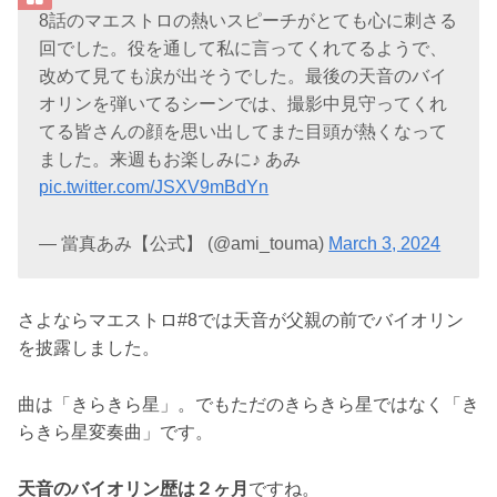
8話のマエストロの熱いスピーチがとても心に刺さる
回でした。役を通して私に言ってくれてるようで、
改めて見ても涙が出そうでした。最後の天音のバイ
オリンを弾いてるシーンでは、撮影中見守ってくれ
てる皆さんの顔を思い出してまた目頭が熱くなって
ました。来週もお楽しみに♪ あみ
pic.twitter.com/JSXV9mBdYn
— 當真あみ【公式】 (@ami_touma)
March 3, 2024
さよならマエストロ#8では天音が父親の前でバイオリン
を披露しました。
曲は「きらきら星」。でもただのきらきら星ではなく「き
らきら星変奏曲」です。
天音のバイオリン歴は２ヶ月
ですね。