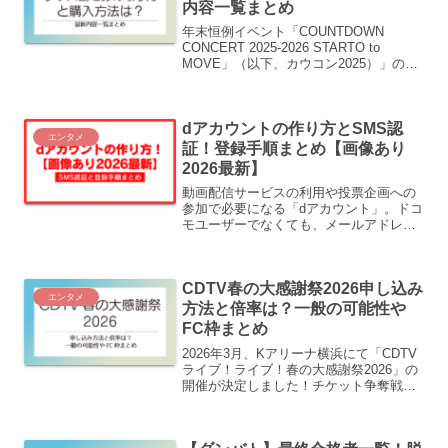
内容一覧まとめ
年末恒例イベント「COUNTDOWN
CONCERT 2025-2026 STARTO to
MOVE」（以下、カウコン2025）」のオ
フィシャルグッズ内容と販売方法が、公
式より発表されました。今年は、会場販
売（入場整理券制）とオンライン販...
dアカウントの作り方とSMS認
エンタメ
証！登録手順まとめ【画像あり
2026最新】
動画配信サービスの利用や投票企画への
参加で必要になる「dアカウント」。ドコ
モユーザーでなくても、メールアドレス
さえあれば誰でも無料で作成できます！
「登録方法がよくわからない」「SMS認
証って何？」と迷っている方に向けて、
CDTV春の大感謝祭2026申し込み
実際のスマホ画面を使...
エンタメ
方法と倍率は？一般の可能性や
FC枠まとめ
2026年3月、Kアリーナ横浜にて「CDTV
ライブ！ライブ！春の大感謝祭2026」の
開催が決定しました！チケット争奪戦が
予想されますが、最速の「サポートメン
バー先行」には12月18日までの登録とい
う重要な期限があります。本記事では、