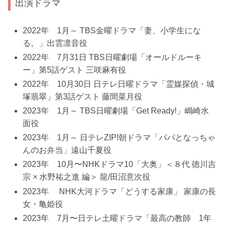
出演ドラマ
2022年 1月～ TBS金曜ドラマ「妻、小学生にな
る。」出雲凛音役
2022年 7月31日 TBS日曜劇場「オールドルーキ
ー」第5話ゲスト 三咲麻有役
2022年 10月30日 日テレ日曜ドラマ「霊媒探偵・城
塚翡翠」第3話ゲスト 藤間菜月役
2023年 1月～ TBS日曜劇場「Get Ready!」嶋崎水
面役
2023年 1月～ 日テレZIP!朝ドラマ「パパとなっちゃ
んのお弁当」遠山千夏役
2023年 10月〜NHKドラマ10「大奥」＜８代 徳川吉
宗 × 水野祐之進 編＞ 龍/田沼意次役
2023年 NHK大河ドラマ「どうする家康」 家康の長
女・亀姫役
2023年 7月〜日テレ土曜ドラマ「最高の教師 1年