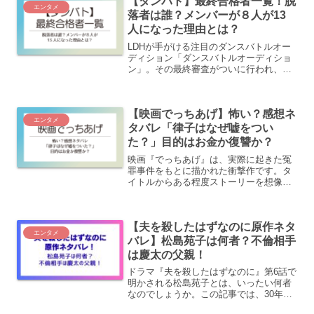
【ダンバト】最終合格者一覧！脱
サポート...
エンタメ
落者は誰？メンバーが８人が13
人になった理由とは？
LDHが手がける注目のダンスバトルオー
ディション「ダンスバトルオーディショ
ン」。その最終審査がついに行われ、
LDH SCREAMとしてデビューする合格者
13名が発表されました！当初は「合格者
8人」と告知されていましたが、最終的に
【映画でっちあげ】怖い？感想ネ
は13人がデ...
エンタメ
タバレ「律子はなぜ嘘をつい
た？」目的はお金か復讐か？
映画『でっちあげ』は、実際に起きた冤
罪事件をもとに描かれた衝撃作です。タ
イトルからある程度ストーリーを想像で
きるかもしれませんが、あらすじや事件
の背景を知る前に“まっさらな気持ち”で
観てほしい作品でもあります。マスコミ
【夫を殺したはずなのに原作ネタ
報道や世間の空気によっ...
エンタメ
バレ】松島苑子は何者？不倫相手
は慶太の父親！
ドラマ『夫を殺したはずなのに』第6話で
明かされる松島苑子とは、いったい何者
なのでしょうか。この記事では、30年前
の不倫殺人事件を原作ネタバレ。さら