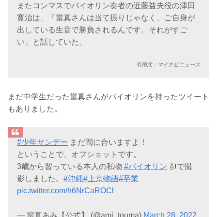
またコンマスでバイオリン奏者の近藤益夫役の津田
寛治は、「當真さんは当て振りじゃなく、ご自身が
出している生音で勝負されるんです。それがすご
い」と話していた。
引用元：マイナビニュース
まだ中学生だった當真さんがバイオリンを持ったツイート
もありました。
#少年サンデー
まだ間に合いますよ！
ということで、オフショットです。
3歳から習っている本人の私物
#バイオリン
🎻で撮
影しました。
#沖縄
#上京物語
#卒業
pic.twitter.com/h6NrCaROCl
— 當真あみ【公式】 (@ami_touma)
March 28, 2022