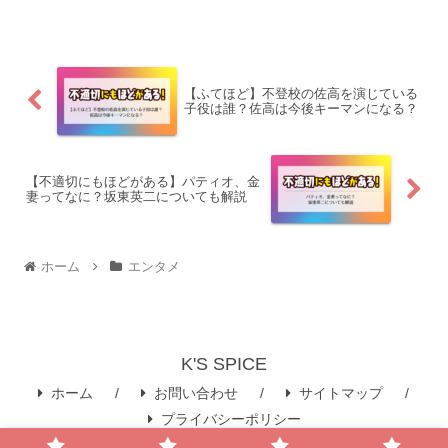
に、若い苑子と文枝の関係、ペンダント
の意味、物語がどう動くのかを考察しま
すこの記事を読んでわか...
【ふてほど】不登校の佐高を演じている
子役は誰？佐高は今後キーマンになる？
【不適切にもほどがある】パティオ、金
妻ってなに？坂東英二についても解説
ホーム
エンタメ
K'S SPICE
ホーム
お問い合わせ
サイトマップ
プライバシーポリシー