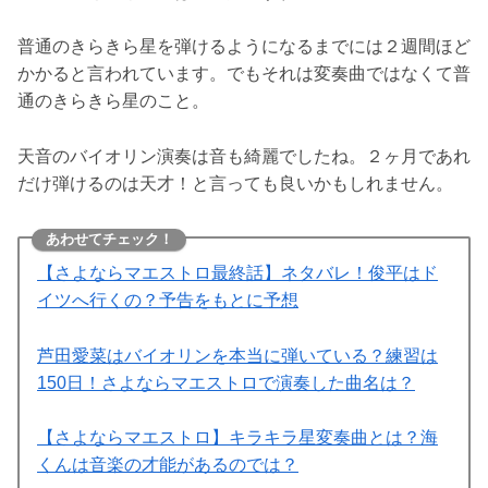
普通のきらきら星を弾けるようになるまでには２週間ほど
かかると言われています。でもそれは変奏曲ではなくて普
通のきらきら星のこと。
天音のバイオリン演奏は音も綺麗でしたね。２ヶ月であれ
だけ弾けるのは天才！と言っても良いかもしれません。
あわせてチェック！
【さよならマエストロ最終話】ネタバレ！俊平はド
イツへ行くの？予告をもとに予想
芦田愛菜はバイオリンを本当に弾いている？練習は
150日！さよならマエストロで演奏した曲名は？
【さよならマエストロ】キラキラ星変奏曲とは？海
くんは音楽の才能があるのでは？