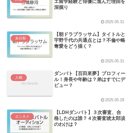
エ留学経験と俳優に進んだ理由を
深掘り
2025.05.31
【朝ドラブラッサム】タイトルと
未分類
宇野千代の共通点とは？不倫や略
奪愛をどう描く？
2025.05.31
ダンバト【百田來夢】プロフィー
人物
ル！身長や年齢は？弟はすでにデ
ビュー？
2025.05.29
【LDHダンバト】３次審査、合
エンタメ
格したのは誰？４次審査琥太郎涙
のわけは？