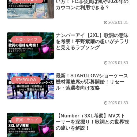
い方！ FC非会員は嵐や2026年の
カウコンに利用できる？
2026.01.31
ナンバーアイ【3XL】歌詞の意味
音楽・ライブ
を考察！平野紫耀の想いがチラリ
と見えるラブソング
2026.01.30
最新！STARGLOWショーケース
STARGLOW
機材開放席が応募開始！リセー
ル・落選者向け攻略
2026.01.30
【Number_i 3XL考察】MVスト
音楽・ライブ
ーリーを深掘り！歌詞との世界観
の違いを解説！