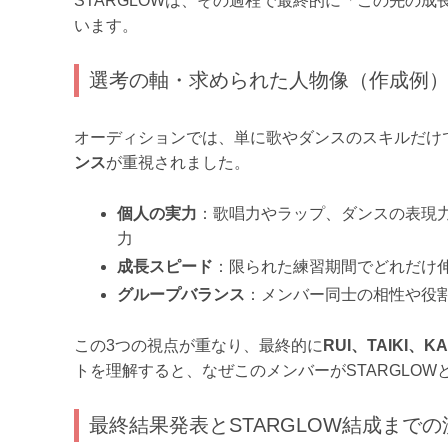
STARGLOWは、その過程で最終的に「この先の
います。
選考の軸・求められた人物像（作成例
オーディションでは、単に歌やダンスのスキルだけ
ンス
が重視されました。
個人の実力
：歌唱力やラップ、ダンスの表現
力
成長スピード
：限られた練習期間でどれだけ
グループバランス
：メンバー同士の相性や役
この3つの視点が重なり、最終的に
RUI、TAIKI、K
トを理解すると、なぜこのメンバーがSTARGLO
最終結果発表とSTARGLOW結成までの