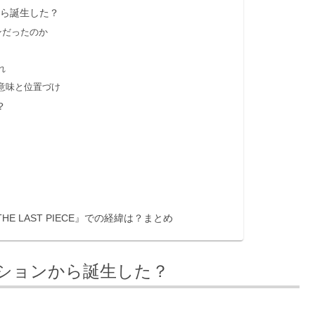
から誕生した？
ョンだったのか
れ
た意味と位置づけ
？
E LAST PIECE』での経緯は？まとめ
ィションから誕生した？