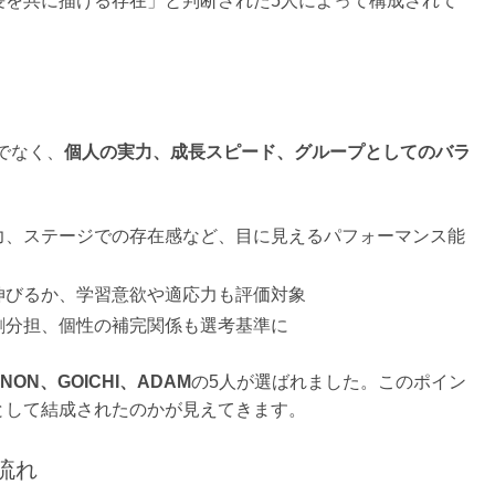
成長を共に描ける存在」と判断された5人によって構成されて
）
でなく、
個人の実力、成長スピード、グループとしてのバラ
力、ステージでの存在感など、目に見えるパフォーマンス能
伸びるか、学習意欲や適応力も評価対象
割分担、個性の補完関係も選考基準に
ANON、GOICHI、ADAM
の5人が選ばれました。このポイン
Wとして結成されたのかが見えてきます。
流れ