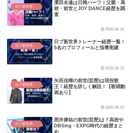
濱田永遠は日韓ハーフ！父親・高
日プ新世界（日プ4）
校・前世とJOY DANCE経歴を調
査
2026.06.16
日プ新世界トレーナー経歴一覧！
日プ新世界（日プ4）
5名のプロフィールと指導実績
2026.06.13
矢田佳暉の前世(芸歴)は現役歌
日プ新世界（日プ4）
王！経歴を詳しく解説！【歌唱動
画あり】
2026.06.13
照井康祐の前世(芸歴)は？高校や
日プ新世界（日プ4）
DBSing・EXPG時代の経歴まと
め