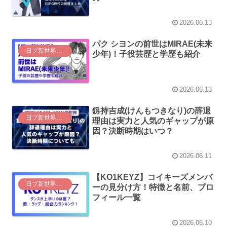
2026.06.13
パク シヨンの前世はMIRAE(未来
日プ新世界（日プ4）
少年)！子役芸歴と学歴も紹介
2026.06.13
釼持吉成(けんもつきなり)の辞退
日プ新世界（日プ4）
理由は実力と人気のギャップが原
因？決断時期はいつ？
2026.06.11
【KO1KEYZ】コイキーズメンバ
日プ新世界（日プ4）
ーの見分け方！特徴と名前、プロ
フィール一覧
2026.06.10