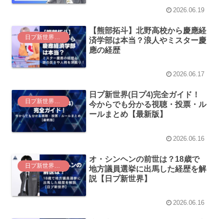
2026.06.19
【熊部拓斗】北野高校から慶應経
日プ新世界（日プ4）
済学部は本当？浪人やミスター慶
應の経歴
2026.06.17
日プ新世界(日プ4)完全ガイド！
日プ新世界（日プ4）
今からでも分かる視聴・投票・ル
ールまとめ【最新版】
2026.06.16
オ・シンヘンの前世は？18歳で
日プ新世界（日プ4）
地方議員選挙に出馬した経歴を解
説【日プ新世界】
2026.06.16