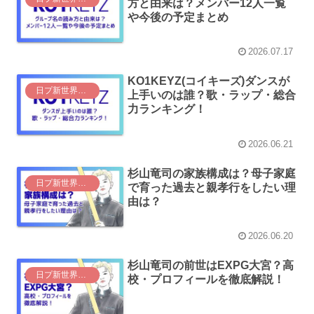
方と由来は？メンバー12人一覧
や今後の予定まとめ
2026.07.17
KO1KEYZ(コイキーズ)ダンスが
日プ新世界（日プ4）
上手いのは誰？歌・ラップ・総合
力ランキング！
2026.06.21
杉山竜司の家族構成は？母子家庭
日プ新世界（日プ4）
で育った過去と親孝行をしたい理
由は？
2026.06.20
杉山竜司の前世はEXPG大宮？高
日プ新世界（日プ4）
校・プロフィールを徹底解説！