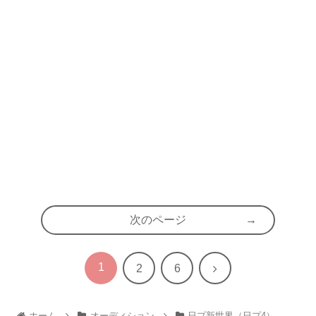
次のページ
1
次
2
6
へ
ホーム
オーディション
日プ新世界（日プ4）