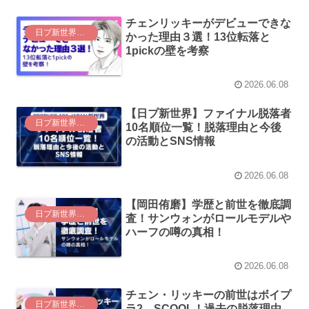
チェンリッキーがデビューできな
日プ新世界（日プ4）
かった理由３選！13位転落と
1pickの壁を考察
2026.06.08
【日プ新世界】ファイナル脱落者
日プ新世界（日プ4）
10名順位一覧！脱落理由と今後
の活動とSNS情報
2026.06.08
【岡田侑磨】学歴と前世を徹底調
日プ新世界（日プ4）
査！サンウォンがロールモデルや
ハーフの噂の真相！
2026.06.08
チェン・リッキーの前世はボイプ
日プ新世界（日プ4）
ラ2、SCOOL！過去の脱落理由