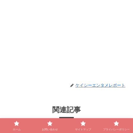
ケイシーエンタメレポート
関連記事
照井康祐の前世(芸歴)は？高校や
ホーム
お問い合わせ
サイトマップ
プライバシーポリシー
日プ新世界（日プ4）