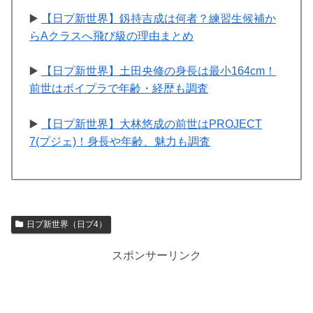
▶️
【日プ新世界】釼持吉成は何者？練習生候補か
らAクラスへ飛び級の理由まとめ
▶️
【日プ新世界】土田央修の身長は最小164cm！
前世はボイプラで年齢・経歴も調査
▶️
【日プ新世界】大林悠成の前世はPROJECT
7(プジェ)！身長や年齢、魅力も調査
日プ新世界（日プ4）
スポンサーリンク