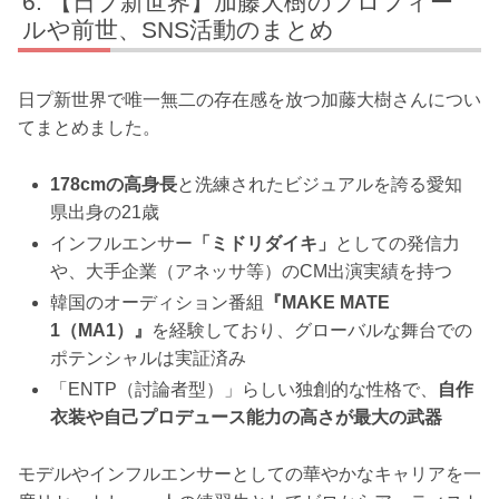
【日プ新世界】加藤大樹のプロフィー
ルや前世、SNS活動のまとめ
日プ新世界で唯一無二の存在感を放つ加藤大樹さんについ
てまとめました。
178cmの高身長
と洗練されたビジュアルを誇る愛知
県出身の21歳
インフルエンサー
「ミドリダイキ」
としての発信力
や、大手企業（アネッサ等）のCM出演実績を持つ
韓国のオーディション番組
『MAKE MATE
1（MA1）』
を経験しており、グローバルな舞台での
ポテンシャルは実証済み
「ENTP（討論者型）」らしい独創的な性格で、
自作
衣装や自己プロデュース能力の高さが最大の武器
モデルやインフルエンサーとしての華やかなキャリアを一