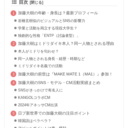
目次
加藤大樹の年齢・身長は？最新プロフィール
岩橋玄樹似のビジュアルとSNSの影響力
学業と活動を両立する現役大学生？
独創的な性格「ENTP（討論者型）」
加藤大樹はミドリダイキ本人？同一人物とされる理由
本人がミドリを匂わせ？
同一人物とされる身長・経歴・時期など
ミドリダイキ名義での活動
加藤大樹の前世は『MAKE MATE 1（MA1）』参加！
加藤大樹のSNS・モデル・CM活動実績まとめ
SNSがきっかけで有名人に
KANGOLコラボCM
2024年アネッサCM出演
日プ新世界での加藤大樹の注目ポイント
韓国語はペラペラ？