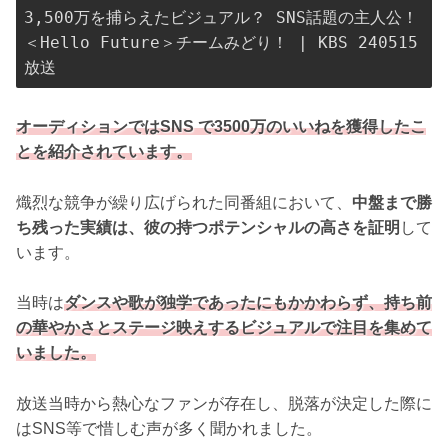
3,500万を捕らえたビジュアル？ SNS話題の主人公！ 
＜Hello Future＞チームみどり！ | KBS 240515
放送
オーディションではSNS で3500万のいいねを獲得したこ
とを紹介されています。
熾烈な競争が繰り広げられた同番組において、
中盤まで勝
ち残った実績は、彼の持つポテンシャルの高さを証明
して
います。
当時は
ダンスや歌が独学であったにもかかわらず、持ち前
の華やかさとステージ映えするビジュアルで注目を集めて
いました。
放送当時から熱心なファンが存在し、脱落が決定した際に
はSNS等で惜しむ声が多く聞かれました。