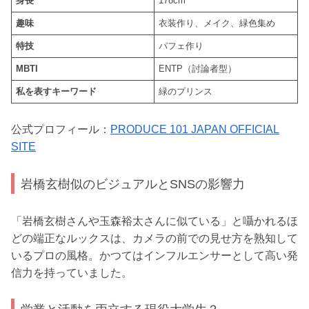
身長
178cm
趣味
衣装作り、メイク、緑色集め
特技
パフェ作り
MBTI
ENTP（討論者型）
私を表すキーワード
緑のプリンス
公式プロフィール：
PRODUCE 101 JAPAN OFFICIAL
SITE
岩橋玄樹似のビジュアルとSNSの影響力
「岩橋玄樹さんや玉森裕太さんに似ている」と囁かれるほ
どの端正なルックスは、カメラの前での見せ方を熟知して
いるプロの風格。かつてはインフルエンサーとして高い発
信力を持っていました。