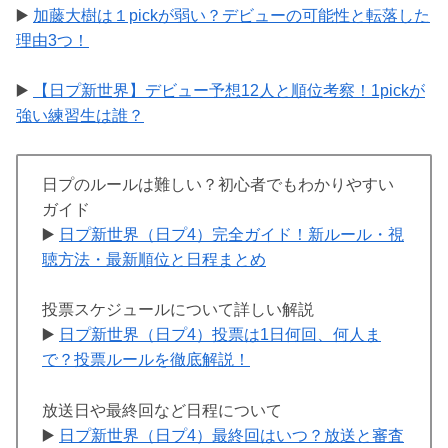
▶️
加藤大樹は１pickが弱い？デビューの可能性と転落した
理由3つ！
▶️
【日プ新世界】デビュー予想12人と順位考察！1pickが
強い練習生は誰？
日プのルールは難しい？初心者でもわかりやすい
ガイド
▶️
日プ新世界（日プ4）完全ガイド！新ルール・視
聴方法・最新順位と日程まとめ
投票スケジュールについて詳しい解説
▶️
日プ新世界（日プ4）投票は1日何回、何人ま
で？投票ルールを徹底解説！
放送日や最終回など日程について
▶️
日プ新世界（日プ4）最終回はいつ？放送と審査