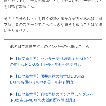
度リセットし、一人の練習生としてゼロからアーティスト
を目指す加藤さん。
その「自分らしさ」を貫く姿勢と確かな実力があれば、日
プ新世界のステージでさらに大きな輝きを放つことは間違
いありません。
他の日プ新世界注目のメンバーの記事はこちら
▶️
【日プ新世界】センター安部結蘭（あべゆら）
の前世はPICKUS！身長・年齢や留学歴も
▶️
【日プ新世界】照井康祐の前世はDBSing！
EXPG所属の真相や身長・年齢も調査
▶️
【日プ新世界】倉橋吾槙のダンス歴は？ダンバ
ト3次進出やEXPG大阪経歴を徹底調査