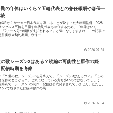
岩剛の年俸はいくら？五輪代表との兼任報酬や森保一
比較
27年3月からサッカー日本代表を率いることが決まった大岩剛監督。2028
サンゼルス五輪を目指す年代別代表も兼任するため、「年俸はいく
」「2チーム分の報酬が支払われる？」と気になりますよね。この記事で
監督実績や契約期間、森保一...
2026.07.24
道の歌シーズン3はある？続編の可能性と原作の続
・配信時期を考察
マ『外道の歌』シーズン2を見終えて、「シーズン3はあるの？」「この
は原作のどこから？」と気になっている方も多いのではないでしょう
現時点で、シーズン3の制作・配信は公式発表されていません。ただし、
ズン2で残された伏線や原作の展...
2026.07.24