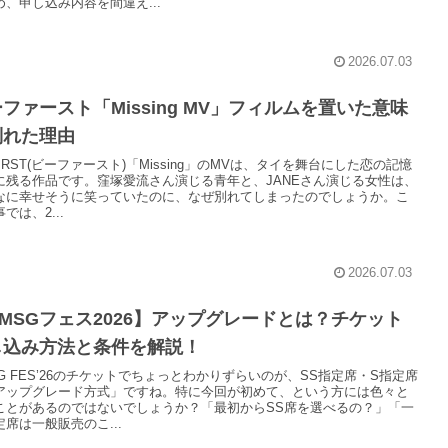
め、申し込み内容を間違え...
2026.07.03
ファースト「Missing MV」フィルムを置いた意味
別れた理由
FIRST(ビーファースト)「Missing」のMVは、タイを舞台にした恋の記憶
に残る作品です。窪塚愛流さん演じる青年と、JANEさん演じる女性は、
なに幸せそうに笑っていたのに、なぜ別れてしまったのでしょうか。こ
では、2...
2026.07.03
MSGフェス2026】アップグレードとは？チケット
し込み方法と条件を解説！
SG FES’26のチケットでちょっとわかりずらいのが、SS指定席・S指定席
アップグレード方式」ですね。特に今回が初めて、という方には色々と
ことがあるのではないでしょうか？「最初からSS席を選べるの？」「一
席は一般販売のこ...