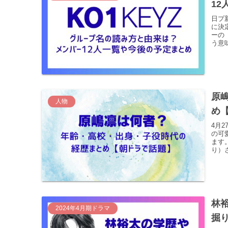
1
日プ
に決
ーの
う意味
原
人物
め
4月
の可
ます
り）さ
林
2024年4月期ドラマ
掘