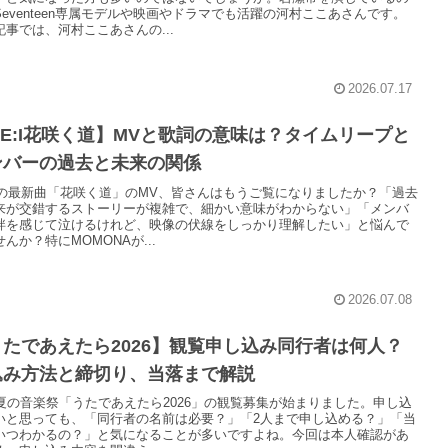
Seventeen専属モデルや映画やドラマでも活躍の河村ここあさんです。
記事では、河村ここあさんの...
2026.07.17
E:I花咲く道】MVと歌詞の意味は？タイムリープと
ンバーの過去と未来の関係
:Iの最新曲「花咲く道」のMV、皆さんはもうご覧になりましたか？「過去
来が交錯するストーリーが複雑で、細かい意味がわからない」「メンバ
絆を感じて泣けるけれど、映像の伏線をしっかり理解したい」と悩んで
んか？特にMOMONAが...
2026.07.08
うたであえたら2026】観覧申し込み同行者は何人？
込み方法と締切り、当落まで解説
K夏の音楽祭「うたであえたら2026」の観覧募集が始まりました。申し込
いと思っても、「同行者の名前は必要？」「2人まで申し込める？」「当
いつわかるの？」と気になることが多いですよね。今回は本人確認があ