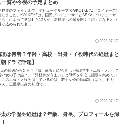
2人一覧や今後の予定まとめ
新世界のファイナルで、デビューグループ名がKO1KEYZ（コイキーズ）
定しました。KO1KEYZは、国民プロデューサーとSEKAIプロデューサ
「恋」によって選ばれた12人が、新世界への扉を開く「鍵」になるとい
が込められた名...
2026.07.17
嶋凛は何者？年齢・高校・出身・子役時代の経歴まと
【朝ドラで話題】
27日の放送から朝ドラ『風、薫る』に登場した看護学生・工藤トメ。「こ
愛い女の子は誰？」「津軽弁がうまい」とSNSを中心に話題を集めてい
。この工藤トメ役を演じているのは、若手女優の原嶋凛（はらしま り
ん、三重県出身の18歳で...
2026.07.17
裕太の学歴や経歴は？年齢、身長、プロフィールを深
り！