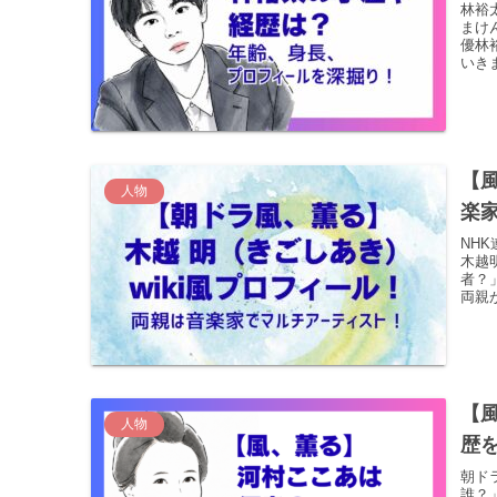
林裕
まけ
優林
いき
【風
人物
楽
NH
木越
者？
両親
【
人物
歴
朝ド
誰？