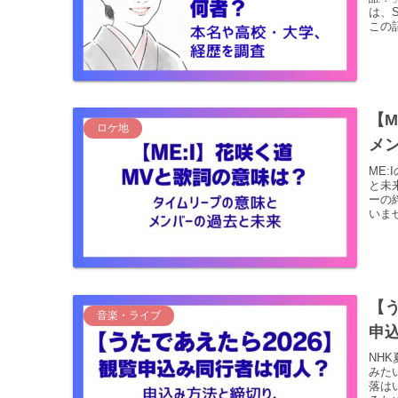
は、
この
【M
ロケ地
メ
ME
と未
ーの
いませ
【
音楽・ライブ
申
NH
みた
落は