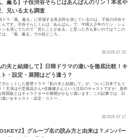
風、薫る】子役渋谷そらじはあんぱんのリン！本名や
歴、兄いる太も調査
K朝ドラ「風、薫る」に登場する長太郎を演じているのは、子役の渋谷そ
くんです。渋谷そらじくんは「あんぱん」で、中国人少年のリン・シュ
ャンを演じてたので「見たことがある」と思った方も多いのでは？この
では、「風、薫る」での役どころ...
2026.07.20
私の夫と結婚して】日韓ドラマの違いを徹底比較！キ
スト・設定・展開はどう違う？
で大ヒットした復讐ドラマ『私の夫と結婚して』が、ついに日本でもリ
ク！主演は小芝風花さん×佐藤健さんという注目のキャストですが、原作
る韓国版とはキャラクターや展開がかなり違います。この記事では、日
の違いをキャスト・設定・ストー...
2026.07.17
O1KEYZ】グループ名の読み方と由来は？メンバー