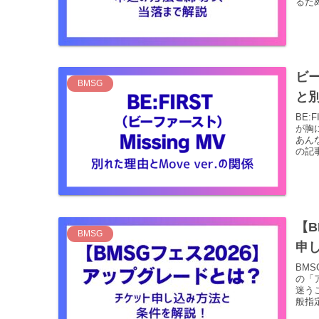
るた
ビー
BMSG
と
BE:
が胸
あん
の記事
【B
BMSG
申
BM
の「
迷う
般指定