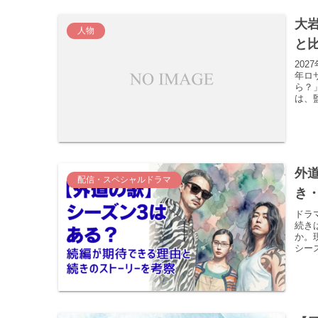
大
人物
と
20
年ロ
ら？
は、
外
配信・スペシャルドラマ
き
ドラ
続き
か。
シー