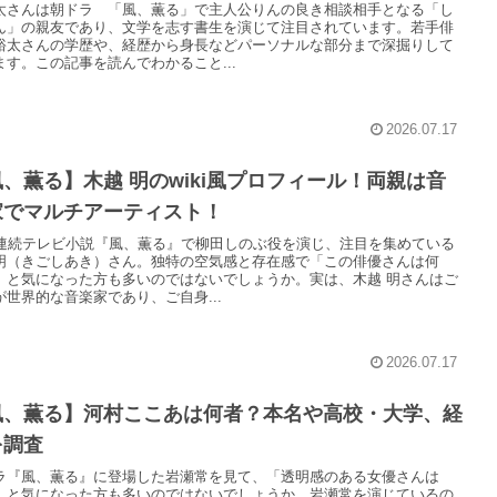
太さんは朝ドラ 「風、薫る」で主人公りんの良き相談相手となる「し
ん」の親友であり、文学を志す書生を演じて注目されています。若手俳
裕太さんの学歴や、経歴から身長などパーソナルな部分まで深掘りして
ます。この記事を読んでわかること...
2026.07.17
、薫る】木越 明のwiki風プロフィール！両親は音
家でマルチアーティスト！
K連続テレビ小説『風、薫る』で柳田しのぶ役を演じ、注目を集めている
明（きごしあき）さん。独特の空気感と存在感で「この俳優さんは何
」と気になった方も多いのではないでしょうか。実は、木越 明さんはご
が世界的な音楽家であり、ご自身...
2026.07.17
風、薫る】河村ここあは何者？本名や高校・大学、経
を調査
ラ『風、薫る』に登場した岩瀬常を見て、「透明感のある女優さんは
」と気になった方も多いのではないでしょうか。岩瀬常を演じているの