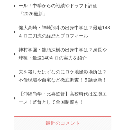
ール！中学からの戦績やドラフト評価
「2026最新」
健大高崎・神崎翔斗の出身中学は？最速148
キロ二刀流の経歴とプロフィール
神村学園・龍頭汰樹の出身中学は？身長や
球種・最速140キロの実力を紹介
夫を殺したはずなのにロケ地撮影場所は？
不倫現場や自宅など徹底調査！５話更新！
【沖縄尚学・比嘉監督】高校時代は左腕エ
ース！監督として全国制覇も！
最近のコメント