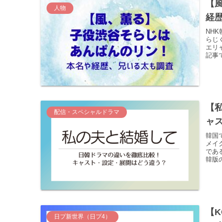
【
人物
経
NH
らじ
エリ
記事
【
配信・スペシャルドラマ
ャ
韓国
メイ
であ
韓版
【K
日プ新世界（日プ4）