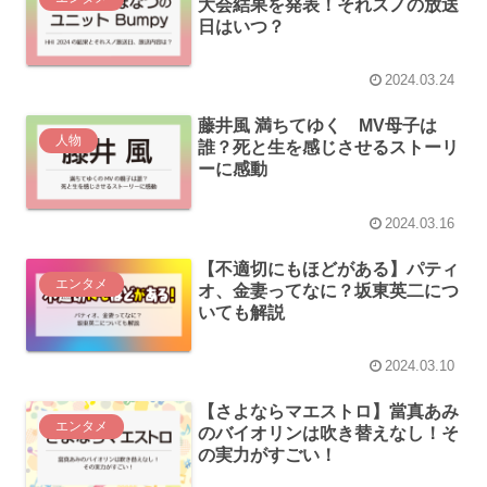
大会結果を発表！それスノの放送
日はいつ？
2024.03.24
藤井風 満ちてゆく MV母子は
人物
誰？死と生を感じさせるストーリ
ーに感動
2024.03.16
【不適切にもほどがある】パティ
エンタメ
オ、金妻ってなに？坂東英二につ
いても解説
2024.03.10
【さよならマエストロ】當真あみ
エンタメ
のバイオリンは吹き替えなし！そ
の実力がすごい！