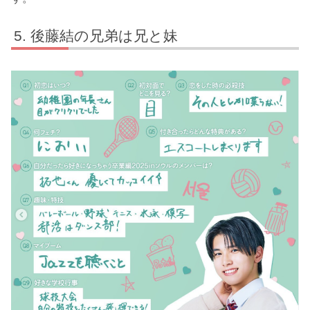
後藤結の兄弟は兄と妹