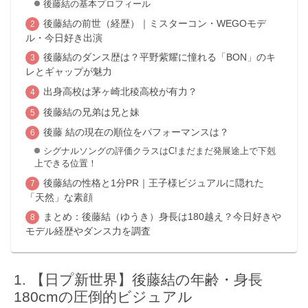
後藤結の基本プロフィール
後藤結の前世（経歴）｜ミスターコン・WEGOモデ
ル・今日好き出演
後藤結のダンス歴は？平野紫耀に憧れる「BON」のキ
レとギャップが魅力
出身高校は茅ヶ崎北稜高校が有力？
後藤結の兄弟は兄と妹
後藤 結の現在の順位をパフォーマンスは？
シグナルソングの評価クラスはC!まだまだ発展途上で下剋
上できる位置！
後藤結の性格と1分PR｜王子様ビジュアルに隠れた
「天然」な素顔
まとめ：後藤結（ゆうき）身長は180越え？今日好きや
モデル経歴やダンス力を調査
【日プ新世界】後藤結の年齢・身長
180cmの圧倒的ビジュアル