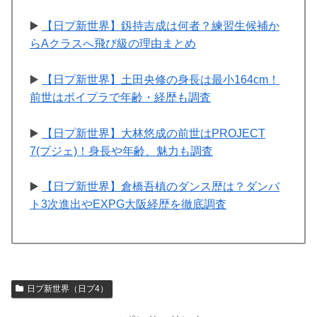
▶️
【日プ新世界】釼持吉成は何者？練習生候補か
らAクラスへ飛び級の理由まとめ
▶️
【日プ新世界】土田央修の身長は最小164cm！
前世はボイプラで年齢・経歴も調査
▶️
【日プ新世界】大林悠成の前世はPROJECT
7(プジェ)！身長や年齢、魅力も調査
▶️
【日プ新世界】倉橋吾槙のダンス歴は？ダンバ
ト3次進出やEXPG大阪経歴を徹底調査
日プ新世界（日プ4）