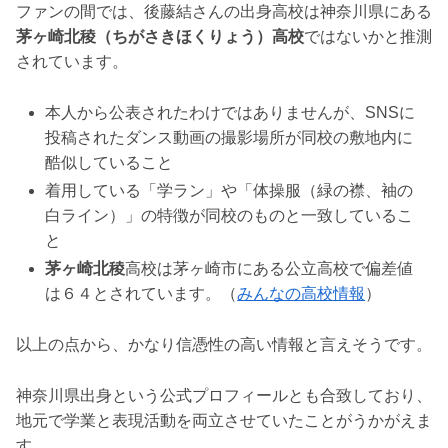
ファンの間では、後藤結さんの出身高校は神奈川県にある
茅ヶ崎北稜（ちがさきほくりょう）高校
ではないかと推測
されています。
本人から公表されたわけではありませんが、SNSに
投稿されたダンス動画の撮影場所が同校の敷地内に
酷似していること
着用している「学ラン」や「体操服（緑の襟、袖の
白ライン）」の特徴が同校のものと一致しているこ
と
茅ヶ崎北稜
高校は茅ヶ崎市にある公立高校で偏差値
は６４とされています。（
みんなの高校情報
）
以上の点から、かなり信憑性の高い情報と言えそうです。
神奈川県出身という公式プロフィールとも合致しており、
地元で学業と表現活動を両立させていたことがうかがえま
す。