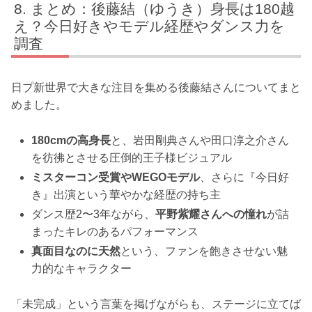
まとめ：後藤結（ゆうき）身長は180越
え？今日好きやモデル経歴やダンス力を
調査
日プ新世界で大きな注目を集める後藤結さんについてまと
めました。
180cmの高身長
と、岩田剛典さんや田口淳之介さん
を彷彿とさせる圧倒的王子様ビジュアル
ミスターコン受賞やWEGOモデル
、さらに『今日好
き』出演という華やかな経歴の持ち主
ダンス歴2〜3年ながら、
平野紫耀さんへの憧れ
が詰
まったキレのあるパフォーマンス
真面目なのに天然
という、ファンを飽きさせない魅
力的なキャラクター
「未完成」という言葉を掲げながらも、ステージに立てば