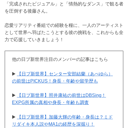
「完成されたビジュアル」と「情熱的なダンス」で観る者
を圧倒する後藤さん。
恋愛リアリティ番組での経験を糧に、一人のアーティスト
として世界へ羽ばたこうとする彼の挑戦を、これからも全
力で応援していきましょう！
他の日プ新世界注目のメンバーの記事はこちら
▶️
【日プ新世界】センター安部結蘭（あべゆら）
の前世はPICKUS！身長・年齢や留学歴も
▶️
【日プ新世界】照井康祐の前世はDBSing！
EXPG所属の真相や身長・年齢も調査
▶️
【日プ新世界】加藤大輝の年齢・身長は？ミド
リダイキ本人説やMA1の経歴を深掘り！