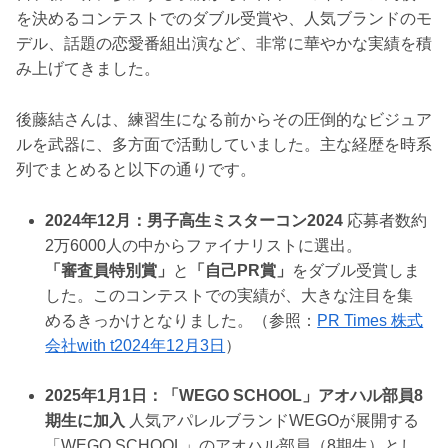
を決めるコンテストでのダブル受賞や、人気ブランドのモ
デル、話題の恋愛番組出演など、非常に華やかな実績を積
み上げてきました。
後藤結さんは、練習生になる前からその圧倒的なビジュア
ルを武器に、多方面で活動していました。主な経歴を時系
列でまとめると以下の通りです。
2024年12月：男子高生ミスターコン2024
応募者数約
2万6000人の中からファイナリストに選出。
「審査員特別賞」
と
「自己PR賞」
をダブル受賞しま
した。このコンテストでの実績が、大きな注目を集
めるきっかけとなりました。（参照：
PR Times 株式
会社with t2024年12月3日
）
2025年1月1日：「WEGO SCHOOL」アオハル部員8
期生に加入
人気アパレルブランドWEGOが展開する
「WEGO SCHOOL」のアオハル部員（8期生）とし