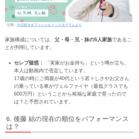
引用：
今日好きオフィシャルインスタグラムより
家族構成については、
父・母・兄・妹の5人家族
であるこ
とが判明しています。
セレブ疑惑：
「実家がお金持ち」という噂が立ち、
本人は動画内で否定しています。
17歳の時にご両親が40代という若々しさやお父さん
の乗っている車がヴェルファイヤ（最低クラスでも
600万円）ということから裕福な家庭で育ったので
は？と予想されています。
後藤 結の現在の順位をパフォーマンス
は？