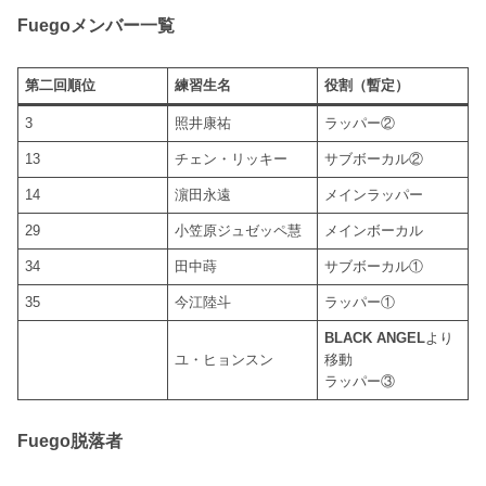
Fuegoメンバー一覧
第二回順位
練習生名
役割（暫定）
3
照井康祐
ラッパー②
13
チェン・リッキー
サブボーカル②
14
濵田永遠
メインラッパー
29
小笠原ジュゼッペ慧
メインボーカル
34
田中蒔
サブボーカル①
35
今江陸斗
ラッパー①
BLACK ANGEL
より
ユ・ヒョンスン
移動
ラッパー③
Fuego脱落者