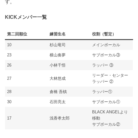
す。
KICKメンバー一覧
第二回順位
練習生名
役割（暫定）
10
杉山竜司
メインボーカル
23
横山奏夢
サブボーカル③
26
小林千悟
ラッパー ③
リーダー・センター
27
大林悠成
ラッパー ②
28
倉橋 吾槙
ラッパー①
30
石田亮太
サブボーカル①
BLACK ANGELより
17
浅香孝太郎
移動
サブボーカル②