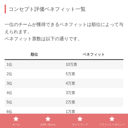
コンセプト評価ベネフィット一覧
一位のチームが獲得できるベネフィットは順位によって与
えられます。
ベネフィット票数は以下の通りです。
順位
ベネフィット
1位
10万票
2位
5万票
3位
4万票
4位
3万票
5位
2万票
6位
1万票
7位
0票
ホーム
お問い合わせ
サイトマップ
プライバシーポリシー