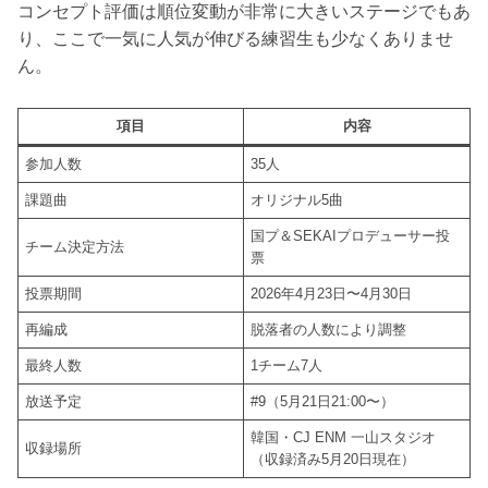
コンセプト評価は順位変動が非常に大きいステージでもあ
り、ここで一気に人気が伸びる練習生も少なくありませ
ん。
項目
内容
参加人数
35人
課題曲
オリジナル5曲
国プ＆SEKAIプロデューサー投
チーム決定方法
票
投票期間
2026年4月23日〜4月30日
再編成
脱落者の人数により調整
最終人数
1チーム7人
放送予定
#9（5月21日21:00〜）
韓国・CJ ENM 一山スタジオ
収録場所
（収録済み5月20日現在）