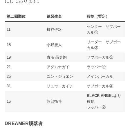
にしております。
第二回順位
練習生名
役割（暫定）
センター サブボー
11
柳谷伊冴
カル①
リーダー サブボー
18
小野慶人
カル③
19
青沼 昂史朗
サブボーカル②
21
アダムナガイ
ラッパー①
25
ユン・ジョエン
メインボーカル
31
リュウ・カイチ
サブボーカル④
BLACK ANGEL
より
15
熊部拓斗
移動
ラッパー②
DREAMER脱落者