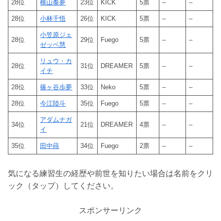
28位
横山奏夢
23位
KICK
5票
–
–
28位
小林千悟
26位
KICK
5票
–
–
小笠原ジェ
28位
29位
Fuego
5票
–
–
ゼッペ慧
リュウ・カ
28位
31位
DREAMER
5票
–
–
イチ
28位
篠ヶ谷歩夢
33位
Neko
5票
–
–
28位
今江陸斗
35位
Fuego
5票
–
–
アダムナガ
34位
21位
DREAMER
4票
–
–
イ
35位
田中蒔
34位
Fuego
2票
–
–
気になる練習生の経歴や前世を知りたい場合は名前をクリ
ック（タップ）してください。
スポンサーリンク