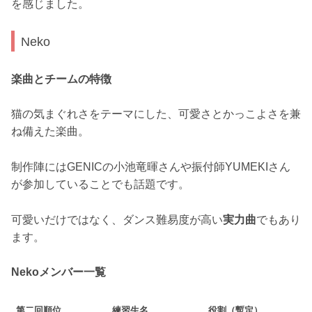
を感じました。
Neko
楽曲とチームの特徴
猫の気まぐれさをテーマにした、可愛さとかっこよさを兼
ね備えた楽曲。
制作陣にはGENICの小池竜暉さんや振付師YUMEKIさん
が参加していることでも話題です。
可愛いだけではなく、ダンス難易度が高い
実力曲
でもあり
ます。
Nekoメンバー一覧
第二回順位
練習生名
役割（暫定）