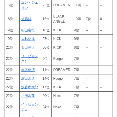
ユン・ジェ
16位
25位
DREAMER
11票
–
–
ヨン
BLACK
18位
後藤結
16位
10票
7位
0
ANGEL
19位
杉山竜司
10位
KICK
9票
–
–
19位
大林悠成
27位
KICK
9票
–
–
21位
石田亮太
30位
KICK
8票
–
–
ユ・ヒョン
22位
9位
Fuego
7票
–
–
スン
22位
柳谷伊冴
11位
DREAMER
7票
–
–
22位
濵田永遠
14位
Fuego
7票
–
–
22位
浅香孝太郎
17位
KICK
7票
–
–
22位
小清水蓮
20位
Neko
7票
–
–
イ・ヒョン
22位
24位
Neko
7票
–
–
ジェ