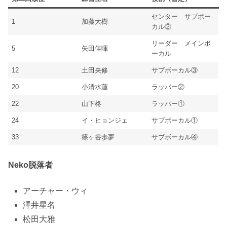
センター サブボー
1
加藤大樹
カル②
リーダー メインボ
5
矢田佳暉
ーカル
12
土田央修
サブボーカル③
20
小清水蓮
ラッパー②
22
山下柊
ラッパー①
24
イ・ヒョンジェ
サブボーカル①
33
篠ヶ谷歩夢
サブボーカル④
Neko脱落者
アーチャー・ウィ
澤井星名
松田大雅