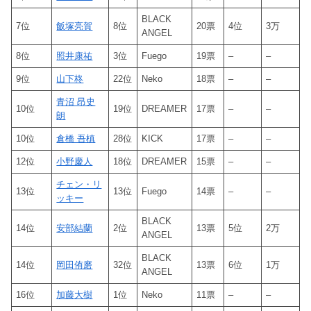
BLACK
7位
飯塚亮賀
8位
20票
4位
3万
ANGEL
8位
照井康祐
3位
Fuego
19票
–
–
9位
山下柊
22位
Neko
18票
–
–
青沼 昂史
10位
19位
DREAMER
17票
–
–
朗
10位
倉橋 吾槙
28位
KICK
17票
–
–
12位
小野慶人
18位
DREAMER
15票
–
–
チェン・リ
13位
13位
Fuego
14票
–
–
ッキー
BLACK
14位
安部結蘭
2位
13票
5位
2万
ANGEL
BLACK
14位
岡田侑磨
32位
13票
6位
1万
ANGEL
16位
加藤大樹
1位
Neko
11票
–
–