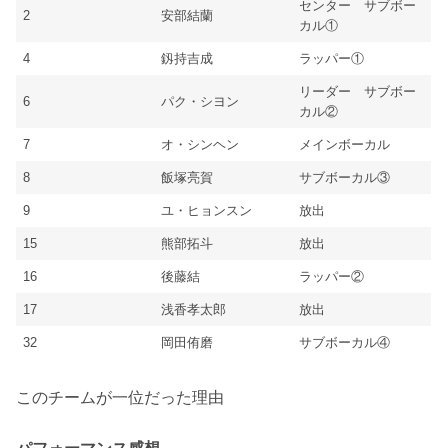
センター サブボー
2
安部結蘭
カル①
4
釼持吉成
ラッパー①
リーダー サブボー
6
パク・シヨン
カル②
7
オ・シンヘン
メインボーカル
8
飯塚亮賀
サブボーカル③
9
ユ・ヒョンスン
放出
15
熊部拓斗
放出
16
後藤結
ラッパー②
17
浅香孝太郎
放出
32
岡田侑磨
サブボーカル④
このチームが一位だった理由