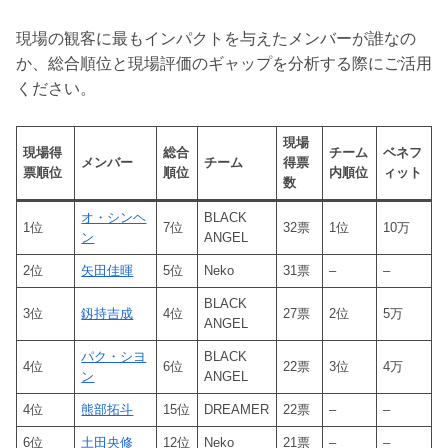
現場の観客に最もインパクトを与えたメンバーが誰なの
か、総合順位と現場評価のギャップを分析する際にご活用
ください。
現場
現場得
総合
チーム
ベネフ
メンバー
チーム
得票
票順位
順位
内順位
ィット
数
オ・シンヘ
BLACK
1位
7位
32票
1位
10万
ン
ANGEL
2位
矢田佳暉
5位
Neko
31票
–
–
BLACK
3位
釼持吉成
4位
27票
2位
5万
ANGEL
パク・シヨ
BLACK
4位
6位
22票
3位
4万
ン
ANGEL
4位
熊部拓斗
15位
DREAMER
22票
–
–
6位
土田央修
12位
Neko
21票
–
–