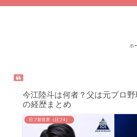
ホ
今江陸斗は何者？父は元プロ野
の経歴まとめ
日プ新世界（日プ4）