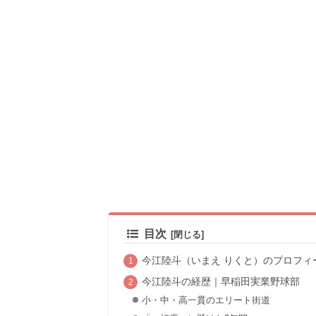
目次
今江陸斗（いまえ りくと）のプロフィー
今江陸斗の経歴｜早稲田実業野球部
小・中・高一貫のエリート街道