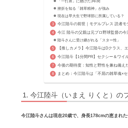
「一打席」に懸けた3年間
挫折を知る「雑草精神」が強み
現在は早大生で野球部に所属している？
今江陸斗の前世｜モデルプレス 読者モデ
今江 陸斗の父親は元プロ野球監督の今
陸斗さんに受け継がれる「スター性」
【推しカメラ】今江陸斗はDクラス、
今江陸斗【1分間PR】セクシー＆ワイ
今後の期待度：知性と野性を兼ね備え
まとめ：今江陸斗は「不屈の雑草魂×
今江陸斗（いまえ りくと）のプ
今江陸斗さんは現在20歳で、身長178cmの恵まれ