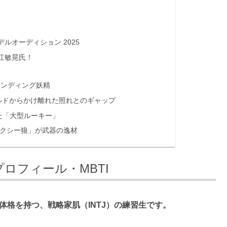
ルオーディション 2025
江敏晃氏！
エンディング妖精
ルドからかけ離れた照れとのギャップ
た「大型ルーキー」
セクシー狼」が武器の逸材
ロフィール・MBTI
た体格を持つ、戦略家肌（INTJ）の練習生です。