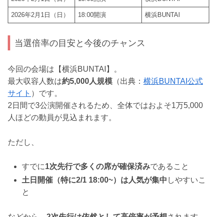
2026年2月1日（日）
18:00開演
横浜BUNTAI
当選倍率の目安と今後のチャンス
今回の会場は【横浜BUNTAI】。
最大収容人数は
約5,000人規模
（出典：
横浜BUNTAI公式
サイト
）です。
2日間で3公演開催されるため、全体ではおよそ1万5,000
人ほどの動員が見込まれます。
ただし、
すでに
1次先行で多くの席が確保済み
であること
土日開催（特に2/1 18:00~）は人気が集中
しやすいこ
と
などから、
2次先行は依然として高倍率が予想
されます。