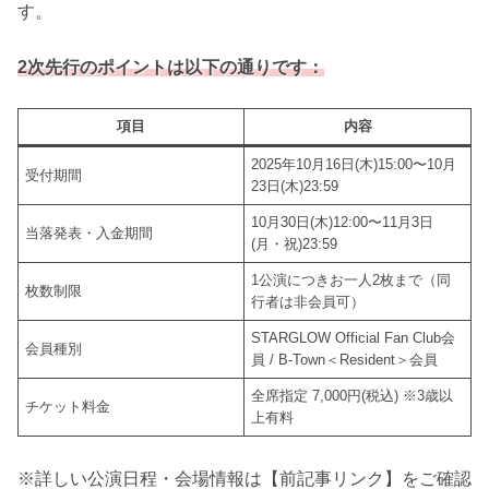
す。
2次先行のポイントは以下の通りです：
項目
内容
2025年10月16日(木)15:00〜10月
受付期間
23日(木)23:59
10月30日(木)12:00〜11月3日
当落発表・入金期間
(月・祝)23:59
1公演につきお一人2枚まで（同
枚数制限
行者は非会員可）
STARGLOW Official Fan Club会
会員種別
員 / B-Town＜Resident＞会員
全席指定 7,000円(税込) ※3歳以
チケット料金
上有料
※詳しい公演日程・会場情報は【前記事リンク】をご確認