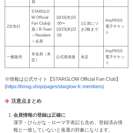
員
STARGLO
W Official
10/16(木)15
AnyPASS
Fan Club会
:00〜
1公演につ
2次先行
電子チケッ
員 / B-Town
10/23(木)23
き2枚まで
ト
＜Resident
:59
＞会員
AnyPASS
非会員（未
一般販売
公式発表後
未定
電子チケッ
定）
ト
※情報は公式サイト【STARGLOW Official Fan Club】
(
https://bmsg.shop/pages/starglow-fc-members)
注意点まとめ
会員情報の登録は正確に
漢字・ひらがな・ローマ字表記も含め、登録済み情
報と一致していないと落選の対象になります。