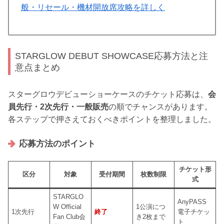
般・リセール・機材開放席攻略を詳しく
STARGLOW DEBUT SHOWCASE応募方法と注
意点まとめ
スターグロウデビューショーケースのチケット応募は、
会
員先行・2次先行・一般販売
の順でチャンスがあります。
各ステップで押さえておくべきポイントを整理しました。
応募方法のポイント
チケット形
区分
対象
受付期間
枚数制限
式
STARGLO
AnyPASS
W Official
1公演につ
1次先行
終了
電子チケッ
Fan Club会
き2枚まで
ト