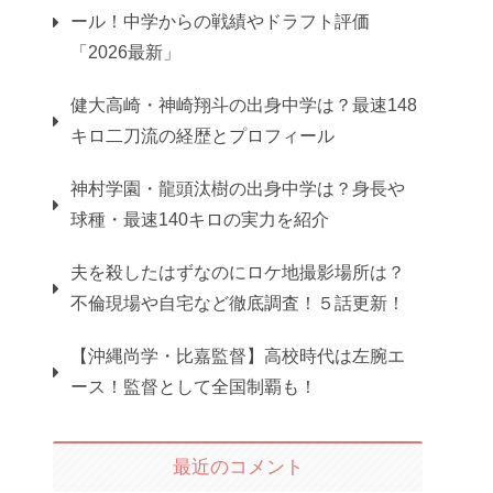
ール！中学からの戦績やドラフト評価
「2026最新」
健大高崎・神崎翔斗の出身中学は？最速148
キロ二刀流の経歴とプロフィール
神村学園・龍頭汰樹の出身中学は？身長や
球種・最速140キロの実力を紹介
夫を殺したはずなのにロケ地撮影場所は？
不倫現場や自宅など徹底調査！５話更新！
【沖縄尚学・比嘉監督】高校時代は左腕エ
ース！監督として全国制覇も！
最近のコメント