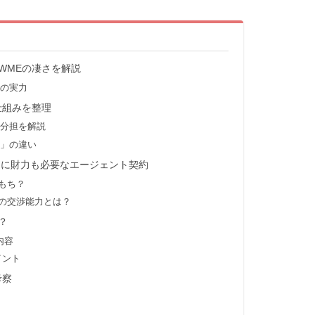
？WMEの凄さを解説
の実力
の仕組みを整理
分担を解説
」の違い
もに財力も必要なエージェント契約
もち？
氏の交渉能力とは？
？
内容
イント
考察