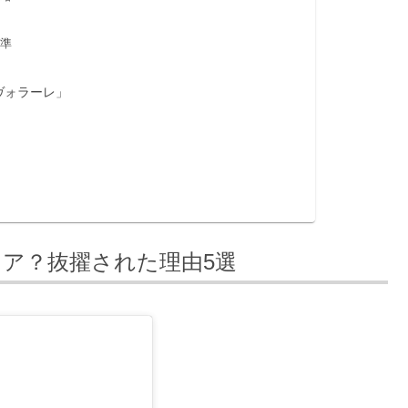
準
ヴォラーレ」
ア？抜擢された理由5選