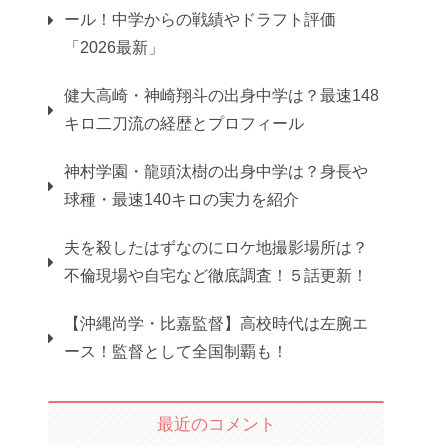
ール！中学からの戦績やドラフト評価
「2026最新」
健大高崎・神崎翔斗の出身中学は？最速148
キロ二刀流の経歴とプロフィール
神村学園・龍頭汰樹の出身中学は？身長や
球種・最速140キロの実力を紹介
夫を殺したはずなのにロケ地撮影場所は？
不倫現場や自宅など徹底調査！５話更新！
【沖縄尚学・比嘉監督】高校時代は左腕エ
ース！監督として全国制覇も！
最近のコメント