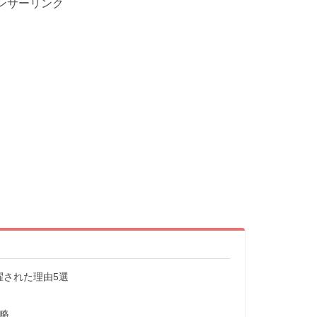
ンサーリンク
擢された理由5選
略