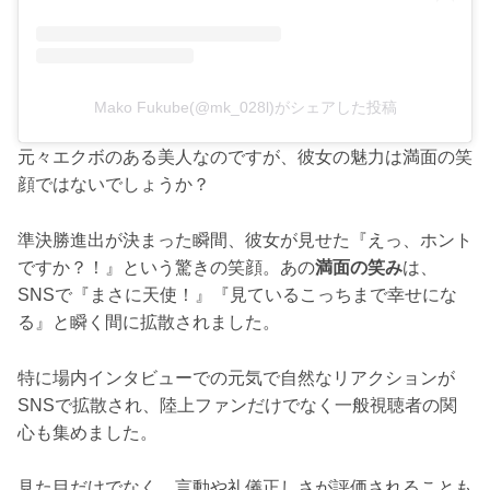
Mako Fukube(@mk_028l)がシェアした投稿
元々エクボのある美人なのですが、彼女の魅力は満面の笑
顔ではないでしょうか？
準決勝進出が決まった瞬間、彼女が見せた『えっ、ホント
ですか？！』という驚きの笑顔。あの
満面の笑み
は、
SNSで『まさに天使！』『見ているこっちまで幸せにな
る』と瞬く間に拡散されました。
特に場内インタビューでの元気で自然なリアクションが
SNSで拡散され、陸上ファンだけでなく一般視聴者の関
心も集めました。
見た目だけでなく、言動や礼儀正しさが評価されることも