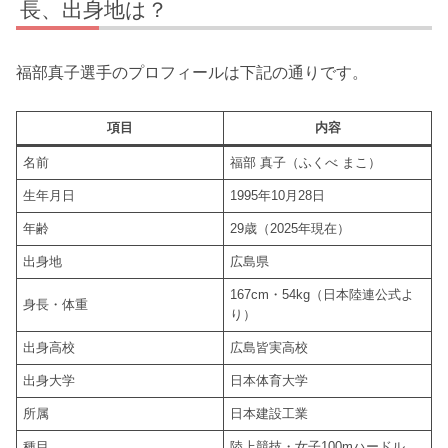
長、出身地は？
福部真子選手のプロフィールは下記の通りです。
項目
内容
名前
福部 真子（ふくべ まこ）
生年月日
1995年10月28日
年齢
29歳（2025年現在）
出身地
広島県
167cm・54kg（日本陸連公式よ
身長・体重
り）
出身高校
広島皆実高校
出身大学
日本体育大学
所属
日本建設工業
種目
陸上競技・女子100mハードル