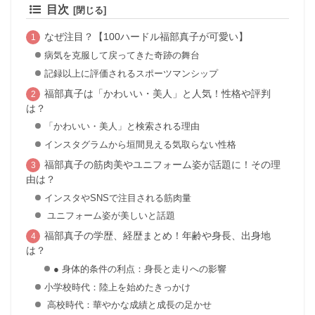
目次
なぜ注目？【100ハードル福部真子が可愛い】
病気を克服して戻ってきた奇跡の舞台
記録以上に評価されるスポーツマンシップ
福部真子は「かわいい・美人」と人気！性格や評判
は？
「かわいい・美人」と検索される理由
インスタグラムから垣間見える気取らない性格
福部真子の筋肉美やユニフォーム姿が話題に！その理
由は？
インスタやSNSで注目される筋肉量
ユニフォーム姿が美しいと話題
福部真子の学歴、経歴まとめ！年齢や身長、出身地
は？
● 身体的条件の利点：身長と走りへの影響
小学校時代：陸上を始めたきっかけ
高校時代：華やかな成績と成長の足かせ