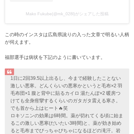
Mako Fukube(@mk_028l)がシェアした投稿
この時のインスタは広島県訛りの入った文章で明るい人柄
が伺えます。
福部選手は病状を下記のように書いています。
1日に2回39.5以上出るし、今まで経験したことない
激しい悪寒。どんくらいの悪寒かというと毛布×2 羽
毛布団×1 腹と背中に貼るカイロ 湯たんぽ×2 暖房つ
けても全身痙攣するくらいのガタガタ震える寒さ。
でも首から上はヒート🔥笑
ロキソニンの効果は6時間。薬が切れてくる頃に始ま
るこの激しい悪寒(だいたい3時間)と、薬が効き始め
ると毛布までびっちゃびちゃになるほどの滝汗。岩