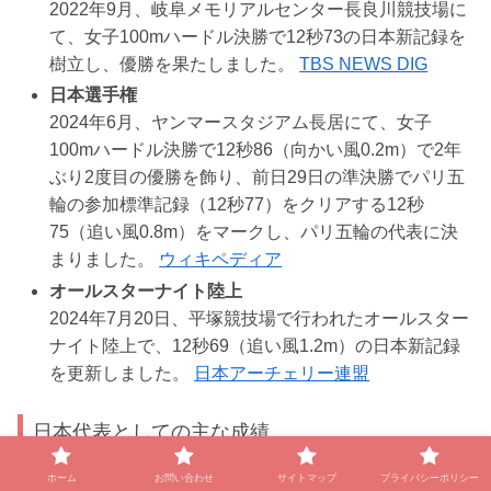
2022年9月、岐阜メモリアルセンター長良川競技場に
て、女子100mハードル決勝で12秒73の日本新記録を
樹立し、優勝を果たしました。
TBS NEWS DIG
日本選手権
2024年6月、ヤンマースタジアム長居にて、女子
100mハードル決勝で12秒86（向かい風0.2m）で2年
ぶり2度目の優勝を飾り、前日29日の準決勝でパリ五
輪の参加標準記録（12秒77）をクリアする12秒
75（追い風0.8m）をマークし、パリ五輪の代表に決
まりました。
ウィキペディア
オールスターナイト陸上
2024年7月20日、平塚競技場で行われたオールスター
ナイト陸上で、12秒69（追い風1.2m）の日本新記録
を更新しました。
日本アーチェリー連盟
日本代表としての主な成績
ホーム
お問い合わせ
サイトマップ
プライバシーポリシー
世界陸上競技選手権大会