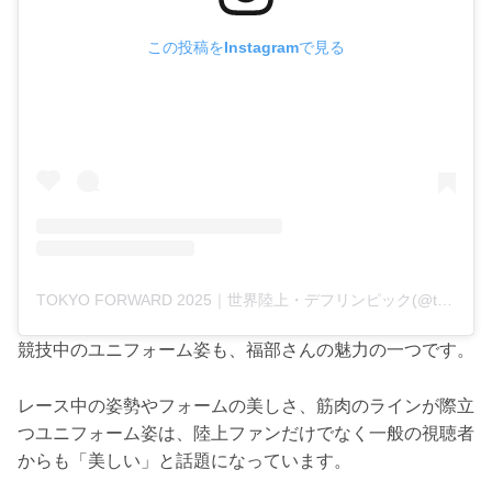
この投稿をInstagramで見る
TOKYO FORWARD 2025｜世界陸上・デフリンピック(@tokyo_forward_2025_official)がシェアした投稿
競技中のユニフォーム姿も、福部さんの魅力の一つです。
レース中の姿勢やフォームの美しさ、筋肉のラインが際立
つユニフォーム姿は、陸上ファンだけでなく一般の視聴者
からも「美しい」と話題になっています。