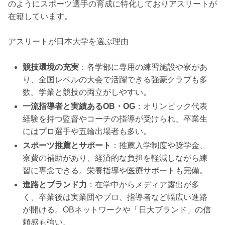
のようにスポーツ選手の育成に特化しておりアスリートが
在籍しています。
アスリートが日本大学を選ぶ理由
競技環境の充実
：各学部に専用の練習施設や寮があ
り、全国レベルの大会で活躍できる強豪クラブも多
数。学業と競技の両立がしやすい。
一流指導者と実績あるOB・OG
：オリンピック代表
経験を持つ監督やコーチの指導が受けられ、卒業生
にはプロ選手や五輪出場者も多い。
スポーツ推薦とサポート
：推薦入学制度や奨学金、
寮費の補助があり、経済的な負担を軽減しながら練
習に専念できる。栄養指導や医療サポートも完備。
進路とブランド力
：在学中からメディア露出が多
く、卒業後は実業団やプロ、指導者など幅広い進路
が開ける。OBネットワークや「日大ブランド」の信
頼感も強い。