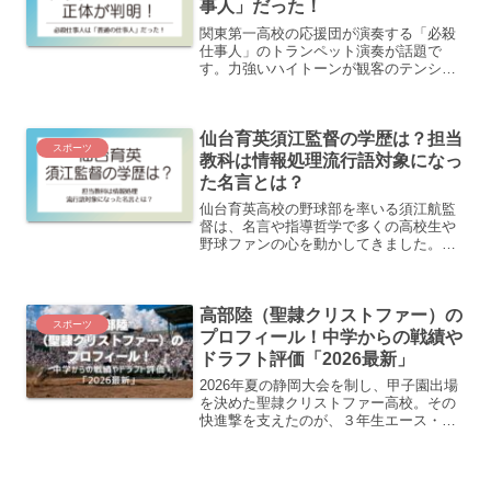
事人」だった！
関東第一高校の応援団が演奏する「必殺
仕事人」のトランペット演奏が話題で
す。力強いハイトーンが観客のテンショ
ンを一気に高めます。演奏者は個人名こ
そ明らかにされておらず吹奏楽部OBによ
る演奏を思われていましたが、彼の正体
仙台育英須江監督の学歴は？担当
が判明！この記事では、こ...
スポーツ
教科は情報処理流行語対象になっ
た名言とは？
仙台育英高校の野球部を率いる須江航監
督は、名言や指導哲学で多くの高校生や
野球ファンの心を動かしてきました。国
語教師かと思いきや、意外にも情報科教
員として論理力や情報整理力を選手指導
に活かす人物です。この記事では、須江
高部陸（聖隷クリストファー）の
航監督の学歴や選手時代の...
スポーツ
プロフィール！中学からの戦績や
ドラフト評価「2026最新」
2026年夏の静岡大会を制し、甲子園出場
を決めた聖隷クリストファー高校。その
快進撃を支えたのが、３年生エース・高
部陸投手です。埼玉から静岡にやって来
たこの左腕は、見事な投球で地元の期待
に応え、全国のスカウトからも注目を集
める存在となりました...