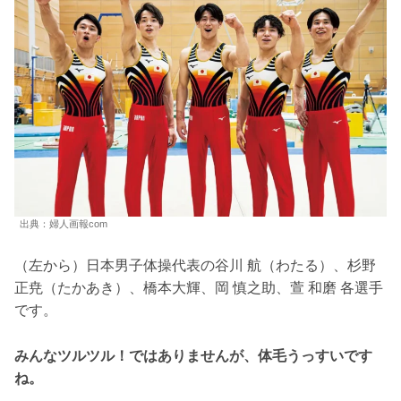
出典：婦人画報com
（左から）日本男子体操代表の谷川 航（わたる）、杉野
正尭（たかあき）、橋本大輝、岡 慎之助、萱 和磨 各選手
です。
みんなツルツル！ではありませんが、体毛うっすいです
ね。