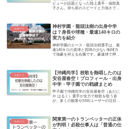
ビューが話題となった陸上選手・福部真
子さん。持ち前のスピードと力強さで女
子100mハードルを中心に活躍し、その筋
肉美や美しいユニフォーム姿でも注目を
集めています。これまで彼女を知らなか
神村学園・龍頭汰樹の出身中学
った人も、「どんな選...
スポーツ
は？身長や球種・最速140キロの
実力を紹介
神村学園のエース・龍頭汰樹選手は、最
速140キロの直球と四球の少ない制球力
で強豪を抑える右腕です。豪速球で押す
タイプではないのに、なぜ全国の強打者
を封じられるのでしょうか。この記事で
は、出身中学や身長、珍しい名字の読み
【沖縄尚学】校歌を熱唱したのは
方と由来、球種、球速以...
スポーツ
安谷屋春空！プロフィール・出身
中学・甲子園での戦績まとめ
甲子園で沖縄尚学の安谷屋春空（あだに
や はるく）選手が全力で校歌を歌う姿
が、多くの観客やSNSユーザーの注目を
集めました。その姿はチームの士気を象
徴するシーンとして話題になり、試合の
勝敗以上に心に残る瞬間となっていま
関東第一のトランペッターの正体
す。この記事では、安谷屋...
スポーツ
が判明！必殺仕事人は「普通の仕