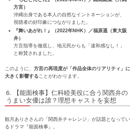
方言）
沖縄出身である本人の自然なイントネーションが、
視聴者の好印象につながりました。
『舞いあがれ！』（2022年NHK）／福原遥（東大阪
弁）
方言指導を徹底し、地元民からも「違和感なし！」
と称賛されました。
このように、
方言の再現度が「作品全体のリアリティ」に
大きく影響する
ことがわかります。
【能面検事】仁科睦美役に合う関西弁の
うまい女優は誰？理想キャストを妄想
観月ありささんの「関西弁チャレンジ」が話題となってい
るドラマ『能面検事』。