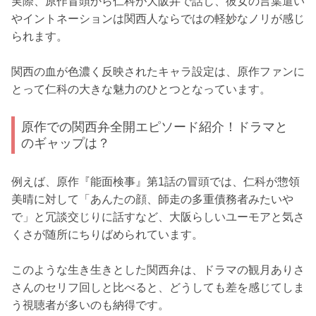
実際、原作冒頭から仁科が大阪弁で話し、彼女の言葉遣い
やイントネーションは関西人ならではの軽妙なノリが感じ
られます。
関西の血が色濃く反映されたキャラ設定は、原作ファンに
とって仁科の大きな魅力のひとつとなっています。
原作での関西弁全開エピソード紹介！ドラマと
のギャップは？
例えば、原作『能面検事』第1話の冒頭では、仁科が惣領
美晴に対して「あんたの顔、師走の多重債務者みたいや
で」と冗談交じりに話すなど、大阪らしいユーモアと気さ
くさが随所にちりばめられています。
このような生き生きとした関西弁は、ドラマの観月ありさ
さんのセリフ回しと比べると、どうしても差を感じてしま
う視聴者が多いのも納得です。