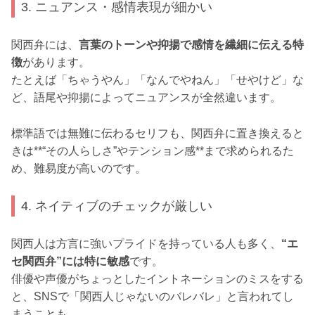
3. ニュアンス・感情表現が細かい
関西弁には、
言葉のトーンや抑揚で感情を繊細に伝える特
徴
があります。
たとえば「ちゃうやん」「なんでやねん」「せやけど」な
ど、語尾や抑揚によってニュアンスが全然違います。
標準語では無難に伝わるセリフも、関西弁に置き換えると
きは**“その人らしさ”やテンション感**まで求められるた
め、難易度が高いのです。
4. ネイティブのチェックが厳しい
関西人は方言に強いプライドを持っている人も多く、
“エ
セ関西弁”には特に敏感
です。
俳優や声優がちょっとしたイントネーションのミスをする
と、SNSで「関西人じゃないのバレバレ」と言われてし
まうことも。