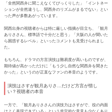
「全然関西弁に聞こえなくてびっくりした」「イントネー
ションが全然違うし、関西弁のリズムがまるでない」とい
った声が多数あがっています。
関西出身の視聴者からは特に厳しい指摘が目立ち、「観月
ありささん、標準語で十分だと思う」「大阪の人が聞いた
ら困惑するレベル」といったコメントも見受けられまし
た。
もちろん、ドラマの方言演技は難易度が高いものですが、
期待値が高かっただけに「もう少し自然な関西弁を聞きた
かった」というのが正直なファンの本音のようです。
演技はさすが観月ありさ…だけど方言が惜し
い？視聴者の本音
一方で、「観月ありささんの演技力はさすがで、役の内面
はよく表現できている」という肯定的な意見も少なくあり