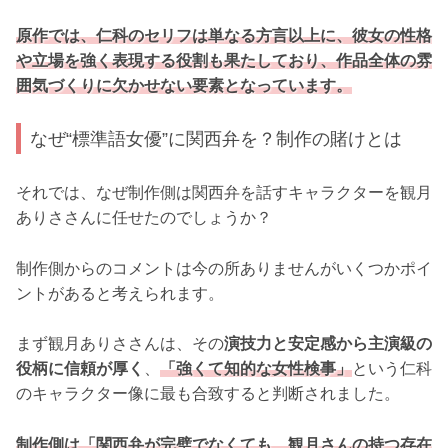
原作では、仁科のセリフは単なる方言以上に、彼女の性格
や立場を強く表現する役割も果たしており、作品全体の雰
囲気づくりに欠かせない要素となっています。
なぜ“標準語女優”に関西弁を？制作の賭けとは
それでは、なぜ制作側は関西弁を話すキャラクターを観月
ありささんに任せたのでしょうか？
制作側からのコメントは今の所ありませんがいくつかポイ
ントがあると考えられます。
まず観月ありささんは、その
演技力と安定感から主演級の
役柄に信頼が厚く
、
「強くて知的な女性検事」
という仁科
のキャラクター像に最も合致すると判断されました。
制作側は「関西弁が完璧でなくても、観月さんの持つ存在