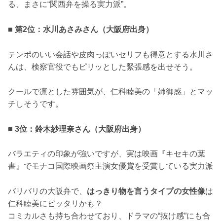
る、まさに“関西弁を操る実力派”。
■ 第2位：水川あさみさん（大阪府出身）
テンポのいい会話や皮肉っぽいセリフも得意とする水川さ
んは、検察官役でもピリッとした緊張感を出せそう。
クールで凛とした雰囲気が、仁科睦美の「姉御感」とマッ
チしそうです。
■ 3位：鈴木紗理奈さん（大阪府出身）
バラエティの印象が強いですが、実は映画『キセキの葉
書』でモナコ国際映画祭主演女優賞を受賞している実力派
バリバリの大阪弁で、
はっきり物を言うタイプの女性像
は
仁科睦美にピッタリかも？
コミカルさも持ち合わせており、ドラマの“抜け感”にも合