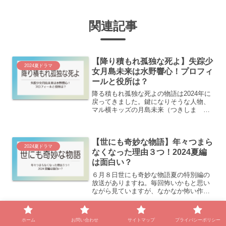
関連記事
【降り積もれ孤独な死よ】失踪少
2024夏ドラマ
女月島未来は水野響心！プロフィ
ールと役所は？
降る積もれ孤独な死よの物語は2024年に
戻ってきました。鍵になりそうな人物、
マル横キッズの月島未来（つきしま み
く）。写真だけの時は目が大きくあまり
に整った顔立ちだったので最初はCGだと
思っていましたが実在していました。月
【世にも奇妙な物語】年々つまら
島未来を演じている...
2024夏ドラマ
なくなった理由３つ！2024夏編
は面白い？
６月８日世にも奇妙な物語夏の特別編の
放送がありますね。毎回怖いかもと思い
ながら見ていますが、なかなか怖い作品
に出会えていません。どんどんつまらな
くなってきているな〜と思いませんか？
なぜ年々つまらなくなってきているの
ホーム
お問い合わせ
サイトマップ
プライバシーポリシー
か？理由を考えてみました。...