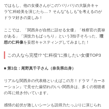
ではもし、他の女優さんがこの“バリバリの大阪弁キャ
ラ”仁科睦美を演じたら…？ そんな“もしも”を考えるのが
ドラマ好きの楽しみ！
ここでは、「関西弁が自然に話せる女優」「検察官の貫禄
がある」「演技力もばっちり」という3拍子そろった、
理
想の仁科像
を妄想キャスティングしてみました！
この人なら完璧!? “仁科役”に推したい女優TOP3
■ 第1位：尾野真千子さん（奈良県出身）
リアルな関西弁の代表格といえばこの方！ドラマ『カーネ
ーション』で見せた歯切れのいい関西弁は、多くの視聴者
の耳に焼き付いています。
感情の起伏が激しいシーンも説得力たっぷりに演じられ