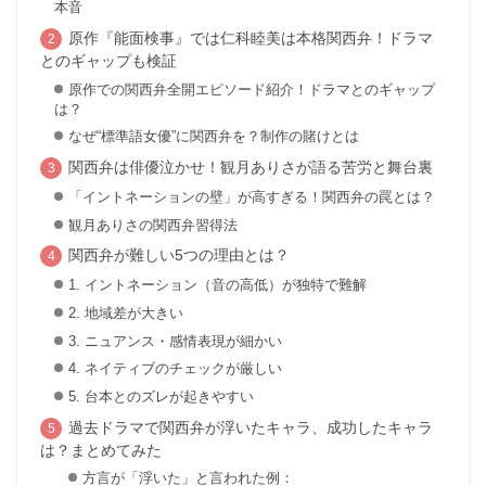
本音
原作『能面検事』では仁科睦美は本格関西弁！ドラマ
とのギャップも検証
原作での関西弁全開エピソード紹介！ドラマとのギャップ
は？
なぜ“標準語女優”に関西弁を？制作の賭けとは
関西弁は俳優泣かせ！観月ありさが語る苦労と舞台裏
「イントネーションの壁」が高すぎる！関西弁の罠とは？
観月ありさの関西弁習得法
関西弁が難しい5つの理由とは？
1. イントネーション（音の高低）が独特で難解
2. 地域差が大きい
3. ニュアンス・感情表現が細かい
4. ネイティブのチェックが厳しい
5. 台本とのズレが起きやすい
過去ドラマで関西弁が浮いたキャラ、成功したキャラ
は？まとめてみた
方言が「浮いた」と言われた例：