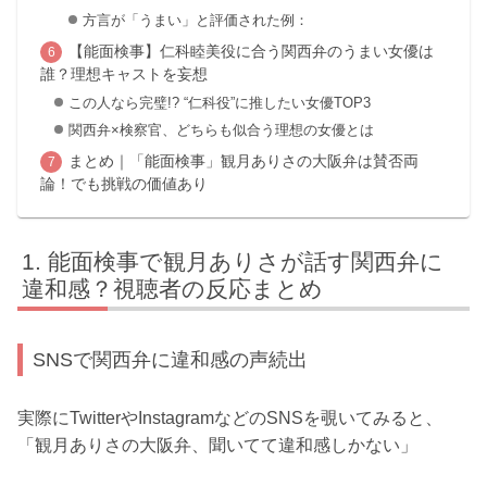
方言が「うまい」と評価された例：
【能面検事】仁科睦美役に合う関西弁のうまい女優は
誰？理想キャストを妄想
この人なら完璧!? “仁科役”に推したい女優TOP3
関西弁×検察官、どちらも似合う理想の女優とは
まとめ｜「能面検事」観月ありさの大阪弁は賛否両
論！でも挑戦の価値あり
能面検事で観月ありさが話す関西弁に
違和感？視聴者の反応まとめ
SNSで関西弁に違和感の声続出
実際にTwitterやInstagramなどのSNSを覗いてみると、
「観月ありさの大阪弁、聞いてて違和感しかない」