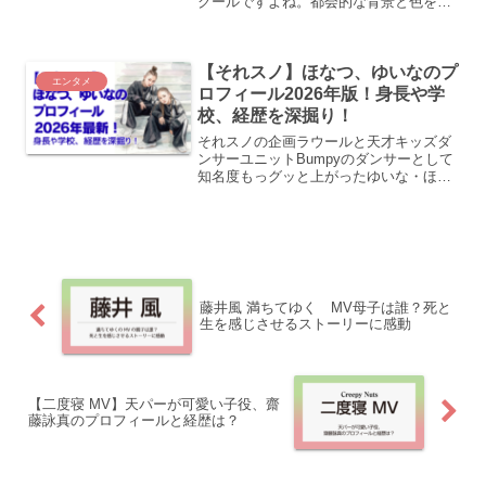
クールですよね。都会的な背景と色を落
とした街並み、メンバーのダンスパフォ
ーマンスがすごく格好良く出来上がって
います。さてこの都会のイメージのロケ
【それスノ】ほなつ、ゆいなのプ
地は一体どこだ...
エンタメ
ロフィール2026年版！身長や学
校、経歴を深掘り！
それスノの企画ラウールと天才キッズダ
ンサーユニットBumpyのダンサーとして
知名度もっグッと上がったゆいな・ほな
つちゃんの姉妹。ほなつちゃんがダンス
がとても上手いことは番組で見て知って
いましたが、実はお姉さんのゆいなさん
もダンスがとても上手...
藤井風 満ちてゆく MV母子は誰？死と
生を感じさせるストーリーに感動
【二度寝 MV】天パーが可愛い子役、齋
藤詠真のプロフィールと経歴は？