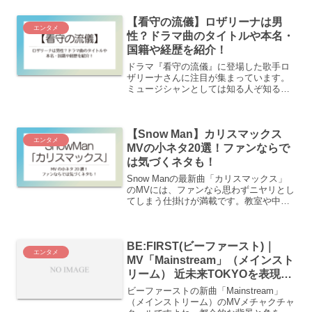
トクルージング！お金がかかっていそう
【看守の流儀】ロザリーナは男
だけど一体いくらぐらい...
エンタメ
性？ドラマ曲のタイトルや本名・
国籍や経歴を紹介！
ドラマ『看守の流儀』に登場した歌手ロ
ザリーナさんに注目が集まっています。
ミュージシャンとしては知る人ぞ知るの
彼女ですが俳優としてドラマ出演は初め
て。役が元男性というものだったこと
と、中性的な雰囲気から「この人、
【Snow Man】カリスマックス
誰？」「何者？」「元男性なの？...
エンタメ
MVの小ネタ20選！ファンならで
は気づくネタも！
Snow Manの最新曲「カリスマックス」
のMVには、ファンなら思わずニヤリとし
てしまう仕掛けが満載です。教室や中華
料理店、野球場、介護施設といったシー
ンごとに、細かい小ネタや遊び心が散り
ばめられており、見返すたびに新しい発
BE:FIRST(ビーファースト)｜
見があります。こ...
エンタメ
MV「Mainstream」（メインスト
リーム） 近未来TOKYOを表現し
たロケ地はどこ？
ビーファーストの新曲「Mainstream」
（メインストリーム）のMVメチャクチャ