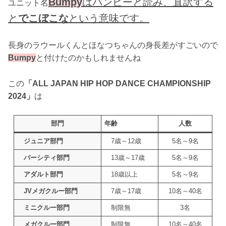
Bumpy
はバンピーと読み、直訳する
ユニット名
と
でこぼこな
という意味です。
長身のラウールくんとほなつちゃんの身長差がすごいので
Bumpy
と付けたのかもしれませんね
この
「ALL JAPAN HIP HOP DANCE CHAMPIONSHIP
2024」
は
部門
年齢
人数
ジュニア部門
7歳～12歳
5名～9名
バーシティ部門
13歳～17歳
5名～9名
アダルト部門
18歳以上
5名～9名
JVメガクルー部門
7歳～17歳
10名～40名
ミニクルー部門
制限無
3名
メガクルー部門
制限無
10名～40名