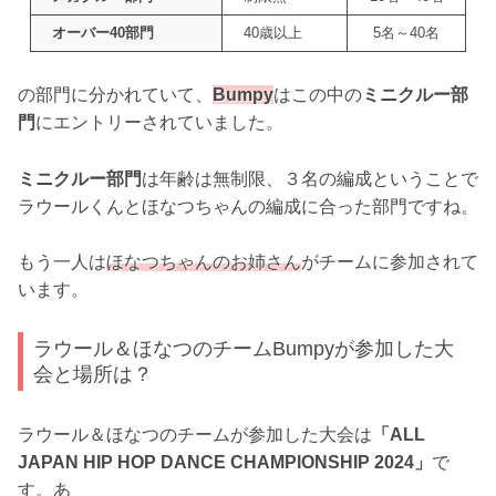
オーバー40部門
40歳以上
5名～40名
の部門に分かれていて、
Bumpy
はこの中の
ミニクルー部
門
にエントリーされていました。
ミニクルー部門
は年齢は無制限、３名の編成ということで
ラウールくんとほなつちゃんの編成に合った部門ですね。
もう一人は
ほなつちゃんのお姉さん
がチームに参加されて
います。
ラウール＆ほなつのチームBumpyが参加した大
会と場所は？
ラウール＆ほなつのチームが参加した大会は
「ALL
JAPAN HIP HOP DANCE CHAMPIONSHIP 2024」
で
す。あ