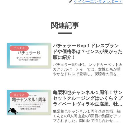
ケイシーエンタメレポート
関連記事
バチェラー６ep１ドレスブラン
エンタメ
ドや価格帯は？センスが良かった
順に紹介！
バチェラー6のEP1、レッドカーペット＆
カクテルパーティーでは、女性たちが華
やかなドレスで登場し、視聴者の目を釘
付けにしましたね。中には「なぜそのド
レスを？」と思う方もいましたが、全体
的に見ごたえ十分！この記事では、ドレ
亀梨和也チャンネル１周年！サン
スのセンスが光ってい...
エンタメ
セットクルージングはいくら？プ
ライベートヴィラや豆腐屋、牡蠣
小屋なども紹介！
亀梨和也チャンネル１周年企画館様、福
くんとの3人岡山旅の3回目の動画がアッ
プされました。岡山駅で待ち合わせ、亀
梨くんの運転で海の見える街へ。そして
今回はクルーザーで日向湾でのサンセッ