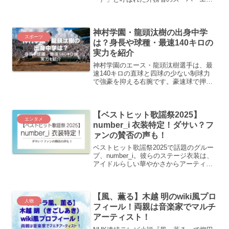
ート官僚、高尾直氏。彼なくして、近年
の日米外交は語れません。「一語一句の
間違いが外交問題になる」緊迫した会談
神村学園・龍頭汰樹の出身中学
で、彼はなぜトランプ...
スポーツ
は？身長や球種・最速140キロの
実力を紹介
神村学園のエース・龍頭汰樹選手は、最
速140キロの直球と四球の少ない制球力
で強豪を抑える右腕です。豪速球で押す
タイプではないのに、なぜ全国の強打者
を封じられるのでしょうか。この記事で
は、出身中学や身長、珍しい名字の読み
【ベストヒット歌謡祭2025】
方と由来、球種、球速以...
エンタメ
number_i 衣装特定！ダサい？フ
ァンの賛否の声も！
ベストヒット歌謡祭2025で話題のグルー
プ、number_i。彼らのステージ衣装は、
アイドルらしい華やかさからアーティス
トとしての個性を感じさせるストリート
系コーデに変化していたのが特徴的で
す。ファンの中には衣装がダサいや顔が
【風、薫る】木越 明のwiki風プロ
見えない、似合...
人物
フィール！両親は音楽家でマルチ
アーティスト！