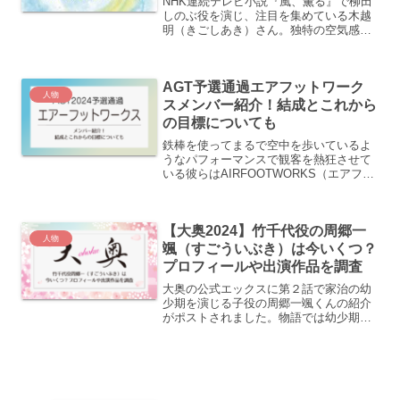
NHK連続テレビ小説『風、薫る』で柳田
しのぶ役を演じ、注目を集めている木越
明（きごしあき）さん。独特の空気感と
存在感で「この俳優さんは何者？」と気
になった方も多いのではないでしょう
か。実は、木越 明さんはご両親が世界的
AGT予選通過エアフットワーク
な音楽家であり、ご自身...
人物
スメンバー紹介！結成とこれから
の目標についても
鉄棒を使ってまるで空中を歩いているよ
うなパフォーマンスで観客を熱狂させて
いる彼らはAIRFOOTWORKS（エアフッ
トワークス）を知っていますか？日テレ
のThe Dance Dayでパフォーマンスを披
露し観客に強烈なインパクトを与えまし
【大奥2024】竹千代役の周郷一
た。...
人物
颯（すごういぶき）は今いくつ？
プロフィールや出演作品を調査
大奥の公式エックスに第２話で家治の幼
少期を演じる子役の周郷一颯くんの紹介
がポストされました。物語では幼少期の
出来事が今の家治に重要な影響を及ぼし
ていると思われ２話はますます見逃せな
いと思います。それにしても凛々しくも
可愛い竹千代様ですね。演...