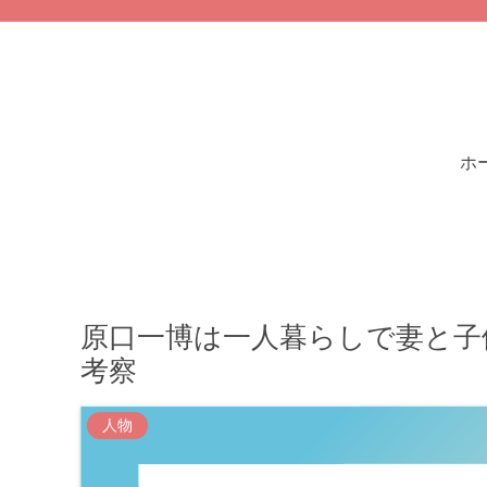
ホ
原口一博は一人暮らしで妻と子
考察
人物