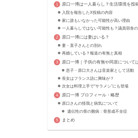
原口一博は一人暮らし？生活環境を投
入院を報告したX投稿の内容
家に誰もいなかった可能性が高い理由
一人暮らしではない可能性も？議員宿舎の
原口一博には妻はいる？
妻・直子さんとの別れ
再婚している？報道の有無と真相
原口一博｜子供の有無や同居について
息子・原口大さんは音楽家として活動
長女はフランス語に興味が？
次女は料理上手で“サラメシ”にも登場
原口一博 プロフィール・略歴
原口さんの怪我と病気について
遺伝性の骨の難病：骨形成不全症
まとめ