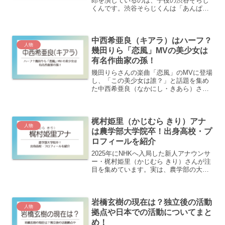
郎を演じているのは、子役の渋谷そらじ
くんです。渋谷そらじくんは「あんぱ
ん」で、中国人少年のリン・シュエリャ
ンを演じてたので「見たことがある」と
思った方も多いのでは？この記事では、
中西希亜良（キアラ）はハーフ？
「風、薫る」での役どころ...
人物
幾田りら「恋風」MVの美少女は
有名作曲家の孫！
幾田りらさんの楽曲「恋風」のMVに登場
し、「この美少女は誰？」と話題を集め
た中西希亜良（なかにし・きあら）さ
ん。透明感のあるたたずまいに加え、実
はハーフで語学も堪能。祖父は直木賞作
家のなかにし礼さんという華麗な家系の
梶村姫里（かじむら きり）アナ
出身で、13歳にして映画...
人物
は農学部大学院卒！出身高校・プ
ロフィールを紹介
2025年にNHKへ入局した新人アナウンサ
ー・梶村姫里（かじむら きり）さんが注
目を集めています。実は、農学部の大学
院を修了した理系アナウンサーという異
色の経歴の持ち主。彼女に出身高校や大
学、大学時代の研究内容、そして初任地
岩橋玄樹の現在は？独立後の活動
での活動まで、気...
人物
拠点や日本での活動についてまと
め！