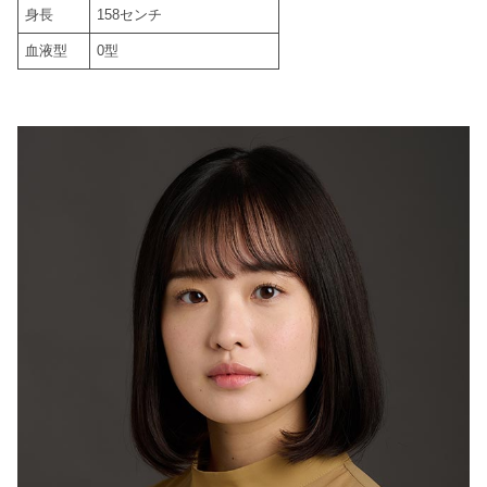
身長
158センチ
血液型
0型