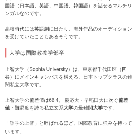
国語（日本語、英語、中国語、韓国語）を話せるマルチリ
ンガルなのです。
高校時代には英語劇に出たり、海外作品のオーディション
を受けていたこともあるそうです。
大学は国際教養学部卒
上智大学（Sophia University）は、東京都千代田区（四
谷）にメインキャンパスを構える、日本トップクラスの難
関私立大学です。
上智大学の偏差値は66.4。 慶応大・早稲田大に次ぐ
偏差
値
・難易度を誇る私立文系
大学
の最難関
大学
です。
「語学の上智」と呼ばれるほど、国際教育に強みを持って
います。