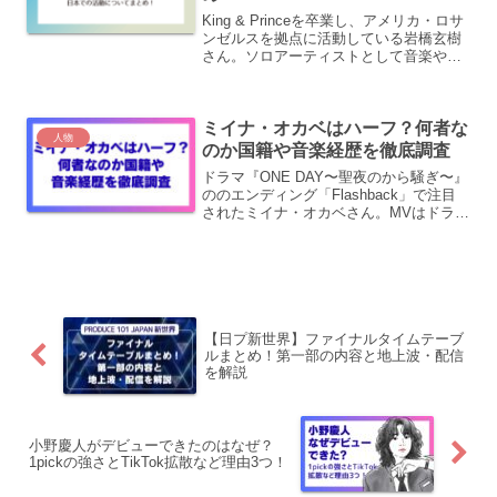
King & Princeを卒業し、アメリカ・ロサ
ンゼルスを拠点に活動している岩橋玄樹
さん。ソロアーティストとして音楽や俳
優、ファッションなど多方面で活躍し、
2025年には約7年ぶりにドラマ主演も果
たしました。この記事では、独立後の活
ミイナ・オカベはハーフ？何者な
動拠点...
人物
のか国籍や音楽経歴を徹底調査
ドラマ『ONE DAY〜聖夜のから騒ぎ〜』
ののエンディング「Flashback」で注目
されたミイナ・オカベさん。MVはドラマ
の撮影地、横浜みなとみらいの風景を空
撮した夜景をバックにドラマの世界観そ
のまま。少しだけジャシーなメロディと
メロウな...
【日プ新世界】ファイナルタイムテーブ
ルまとめ！第一部の内容と地上波・配信
を解説
小野慶人がデビューできたのはなぜ？
1pickの強さとTikTok拡散など理由3つ！