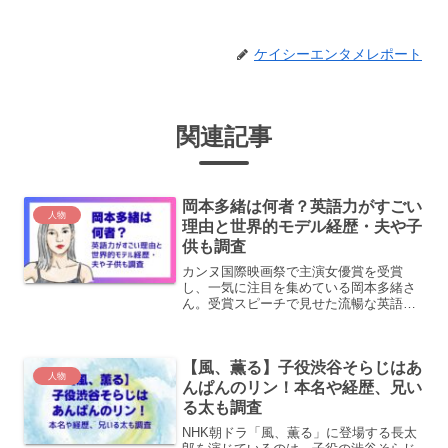
ケイシーエンタメレポート
関連記事
岡本多緒は何者？英語力がすごい
人物
理由と世界的モデル経歴・夫や子
供も調査
カンヌ国際映画祭で主演女優賞を受賞
し、一気に注目を集めている岡本多緒さ
ん。受賞スピーチで見せた流暢な英語
に、「この人何者？」「海外で活動して
いた人なの？」「ハーフ？」と気になっ
た人も多いのではないでしょうか。さら
【風、薫る】子役渋谷そらじはあ
に現在は、第1子妊娠の発表も...
人物
んぱんのリン！本名や経歴、兄い
る太も調査
NHK朝ドラ「風、薫る」に登場する長太