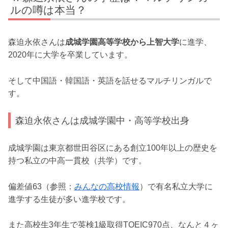
ルの噂は本当？
森迫永依さんは
成城学園高等学校から上智大学
に進学、
2020年に大学を卒業しています。
そして中国語・韓国語・英語を話せるマルチリンガルで
す。
森迫永依さんは成城学園中・高等学校出身
成城学園は東京都世田谷区にある創立100年以上の歴史を
持つ私立の中高一貫校（共学）です。
偏差値63（参照：
みんなの高校情報
）で有名私立大学に
進学する生徒が多い進学校です。
また高校生3年生で英検1級取得TOEIC970点、なんと４ヶ