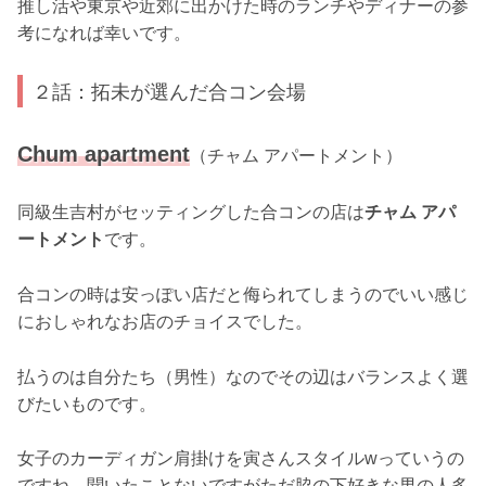
推し活や東京や近郊に出かけた時のランチやディナーの参
考になれば幸いです。
２話：拓未が選んだ合コン会場
Chum apartment
（チャム アパートメント）
同級生吉村がセッティングした合コンの店は
チャム アパ
ートメント
です。
合コンの時は安っぽい店だと侮られてしまうのでいい感じ
におしゃれなお店のチョイスでした。
払うのは自分たち（男性）なのでその辺はバランスよく選
びたいものです。
女子のカーディガン肩掛けを寅さんスタイルwっていうの
ですね。聞いたことないですがただ脇の下好きな男の人多