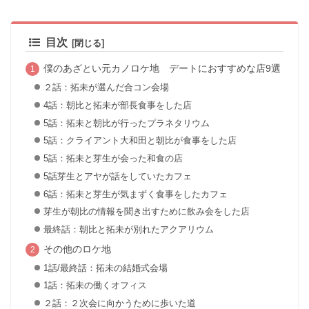
目次
僕のあざとい元カノロケ地 デートにおすすめな店9選
２話：拓未が選んだ合コン会場
4話：朝比と拓未が部長食事をした店
5話：拓未と朝比が行ったプラネタリウム
5話：クライアント大和田と朝比が食事をした店
5話：拓未と芽生が会った和食の店
5話芽生とアヤが話をしていたカフェ
6話：拓未と芽生が気まずく食事をしたカフェ
芽生が朝比の情報を聞き出すために飲み会をした店
最終話：朝比と拓未が別れたアクアリウム
その他のロケ地
1話/最終話：拓未の結婚式会場
1話：拓未の働くオフィス
２話：２次会に向かうために歩いた道