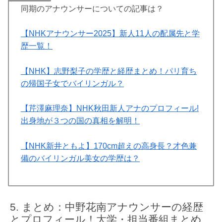
同期のアナウンサーについての記事は？
【NHKアナウンサー2025】新人11人の配属先と学
歴一覧！
【NHK】志野梨子の学歴と経歴まとめ！パリ育ち
の帰国子女でバイリンガル？
【芹澤麻理奈】NHK秋田新人アナのプロフィール!
出身地が３つの国の真相を解明！
【NHK新井ともよ】170cm超えの高身長？才色兼
備のバイリンガル美女の学歴は？
まとめ：中野花南アナウンサーの経歴
とプロフィール！大学・担当番組まとめ