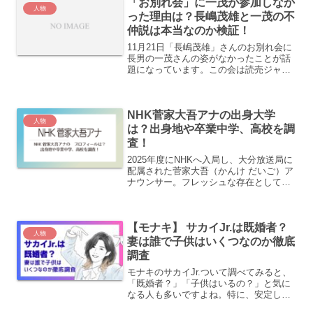
「お別れ会」に一茂が参加しなか
おかっぱヘアや、仕草、「...
人物
った理由は？長嶋茂雄と一茂の不
仲説は本当なのか検証！
11月21日「長嶋茂雄」さんのお別れ会に
長男の一茂さんの姿がなかったことが話
題になっています。この会は読売ジャイ
アンツの主催でした。一茂さんはジャイ
アンツでプレイしたこともあり関係性も
深いはず。どうして姿がないの？という
NHK菅家大吾アナの出身大学
意見も散見されました...
人物
は？出身地や卒業中学、高校を調
査！
2025年度にNHKへ入局し、大分放送局に
配属された菅家大吾（かんけ だいご）ア
ナウンサー。フレッシュな存在としてニ
ュースやラジオに登場し始め、どんな人
物なのか気になる人も多いのではないで
しょうか。出身地や学歴、学生時代の活
【モナキ】 サカイJr.は既婚者？
動など、これまで...
人物
妻は誰で子供はいくつなのか徹底
調査
モナキのサカイJr.ついて調べてみると、
「既婚者？」「子供はいるの？」と気に
なる人も多いですよね。特に、安定した
建築士のキャリアからセカンドチャンス