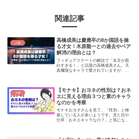
関連記事
高橋成美は慶應卒の8か国語を操
人物
る才女！木原龍一との過去やペア
解消の理由とは？
フィギュアスケートの解説で「名言が面
白すぎる！」と話題の高橋成美さん。天
真爛漫なキャラで愛されていますが、実
は8か国語を操る「語学の天才」であり、
慶應義塾大学を卒業した超エリートとい
う驚きの素顔を持っています。かつて、
【モナキ】おヨネの性別は？おネ
現在世界王者の木原龍一...
人物
エに見える理由３つと素のキャラ
なのかを考察
モナキおヨネさんを見て、「性別」と検
索している人が多いようです。見た目や
仕草「おネエキャラなの？」と気になっ
た人は多いからではないでしょうか。結
論からいうと、モナキおヨネさんの性別
は男性です。ただ、綺麗に切りそろえた