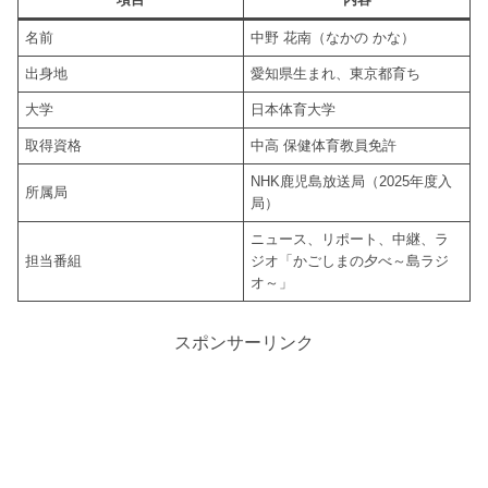
名前
中野 花南（なかの かな）
出身地
愛知県生まれ、東京都育ち
大学
日本体育大学
取得資格
中高 保健体育教員免許
NHK鹿児島放送局（2025年度入
所属局
局）
ニュース、リポート、中継、ラ
担当番組
ジオ「かごしまの夕べ～島ラジ
オ～」
スポンサーリンク