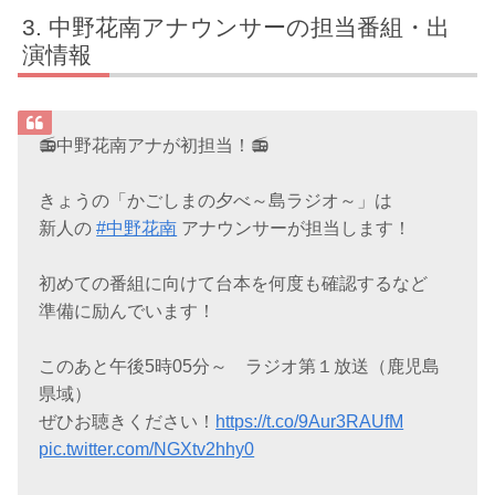
中野花南アナウンサーの担当番組・出
演情報
📻中野花南アナが初担当！📻
きょうの「かごしまの夕べ～島ラジオ～」は
新人の
#中野花南
アナウンサーが担当します！
初めての番組に向けて台本を何度も確認するなど
準備に励んでいます！
このあと午後5時05分～ ラジオ第１放送（鹿児島
県域）
ぜひお聴きください！
https://t.co/9Aur3RAUfM
pic.twitter.com/NGXtv2hhy0