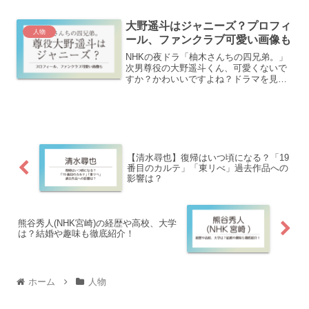
オーディションへ挑戦した経歴があるた
め、家族の支えや転身の背景にも注目が
大野遥斗はジャニーズ？プロフィ
集まっています。この...
人物
ール、ファンクラブ可愛い画像も
NHKの夜ドラ「柚木さんちの四兄弟。」
次男尊役の大野遥斗くん、可愛くないで
すか？かわいいですよね？ドラマを見て
いてこんな子どこにいたんだ？？と思っ
た方も多いかもしれません。少し永瀬廉
くんに似ているからもしかして旧ジャニ
ーズ？そんな大野遥斗く...
【清水尋也】復帰はいつ頃になる？「19
番目のカルテ」「東リべ」過去作品への
影響は？
熊谷秀人(NHK宮崎)の経歴や高校、大学
は？結婚や趣味も徹底紹介！
ホーム
人物