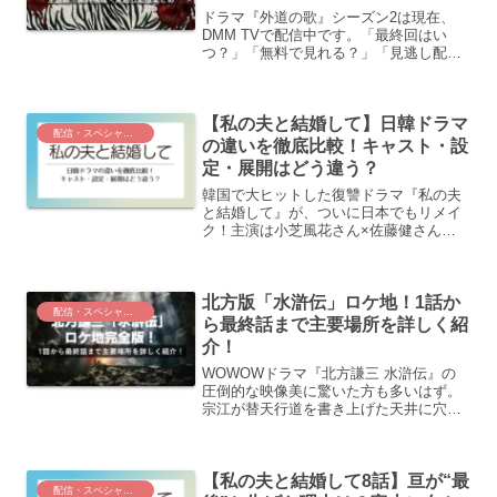
ドラマ『外道の歌』シーズン2は現在、
DMM TVで配信中です。「最終回はい
つ？」「無料で見れる？」「見逃し配信
はある？」と気になる方も多いのではな
いでしょうか。この記事では、最新の配
信状況をもとにわかりやすく解説しま
【私の夫と結婚して】日韓ドラマ
す。この記事を読んでわか...
配信・スペシャルドラマ
の違いを徹底比較！キャスト・設
定・展開はどう違う？
韓国で大ヒットした復讐ドラマ『私の夫
と結婚して』が、ついに日本でもリメイ
ク！主演は小芝風花さん×佐藤健さんと
いう注目のキャストですが、原作である
韓国版とはキャラクターや展開がかなり
違います。この記事では、日韓版の違い
北方版「水滸伝」ロケ地！1話か
をキャスト・設定・ストー...
配信・スペシャルドラマ
ら最終話まで主要場所を詳しく紹
介！
WOWOWドラマ『北方謙三 水滸伝』の
圧倒的な映像美に驚いた方も多いはず。
宗江が替天行道を書き上げた天井に穴の
空いた差洞窟や、画面を埋め尽くす黄金
の3尊像、中国にタイムスリップしたかの
ような寺院など、どこで撮影されたか気
【私の夫と結婚して8話】亘が“最
になりますよね。実は...
配信・スペシャルドラマ