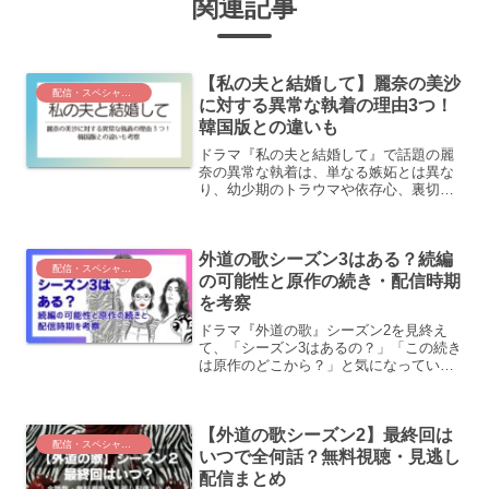
関連記事
【私の夫と結婚して】麗奈の美沙
配信・スペシャルドラマ
に対する異常な執着の理由3つ！
韓国版との違いも
ドラマ『私の夫と結婚して』で話題の麗
奈の異常な執着は、単なる嫉妬とは異な
り、幼少期のトラウマや依存心、裏切ら
れた苦しみが複雑に絡み合ったものだと
考えられます。本記事では、麗奈の“異常
な執着”の理由を3つの視点から考察。ま
外道の歌シーズン3はある？続編
た、先行制作韓国版と...
配信・スペシャルドラマ
の可能性と原作の続き・配信時期
を考察
ドラマ『外道の歌』シーズン2を見終え
て、「シーズン3はあるの？」「この続き
は原作のどこから？」と気になっている
方も多いのではないでしょうか。現時点
で、シーズン3の制作・配信は公式発表さ
れていません。ただし、シーズン2で残さ
【外道の歌シーズン2】最終回は
れた伏線や原作の展...
配信・スペシャルドラマ
いつで全何話？無料視聴・見逃し
配信まとめ