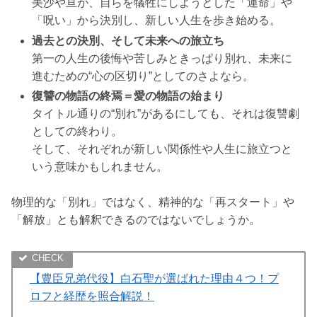
美沙や亘が、自らを犠牲にしようとした「運命」や
「呪い」から決別し、新しい人生を歩き始める。
過去との決別、そして未来への旅立ち
第一の人生の後悔や苦しみときっぱり別れ、未来に
進むための“心の区切り”としてのさよなら。
復讐の物語の終焉＝愛の物語の始まり
タイトル通りの“別れ”があるにしても、それは復讐劇
としての終わり。
そして、それぞれが新しい関係性や人生に旅立つと
いう意味かもしれません。
物理的な「別れ」ではなく、精神的な「再スタート」や
「解放」とも解釈できるのではないでしょうか。
【豊臣兄弟代役】白石聖が選ばれた理由４つ！プ
ロフと経歴を照合解説！