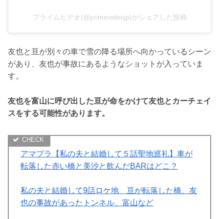
プライムビデオ(@primevideojp)がシェアした投稿
友也と亘が別々の車で雪の降る場所へ向かっているシーン
があり、友也が事故にあるようなショットが入っていま
す。
友也を富山に呼び出した亘が命をかけて友也とカーチェイ
スをする可能性があります。
アマプラ【私の夫と結婚して５話聖地巡礼】車が
転落した赤い橋と美沙と飲んだBARはどこ？
私の夫と結婚して9話ロケ地 亘が転落した橋、友
也の事故があったトンネル、富山など