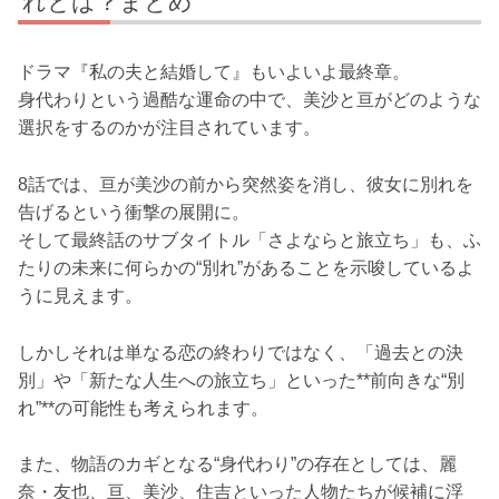
れとは？まとめ
ドラマ『私の夫と結婚して』もいよいよ最終章。
身代わりという過酷な運命の中で、美沙と亘がどのような
選択をするのかが注目されています。
8話では、亘が美沙の前から突然姿を消し、彼女に別れを
告げるという衝撃の展開に。
そして最終話のサブタイトル「さよならと旅立ち」も、ふ
たりの未来に何らかの“別れ”があることを示唆しているよ
うに見えます。
しかしそれは単なる恋の終わりではなく、「過去との決
別」や「新たな人生への旅立ち」といった**前向きな“別
れ”**の可能性も考えられます。
また、物語のカギとなる“身代わり”の存在としては、麗
奈・友也、亘、美沙、住吉といった人物たちが候補に浮