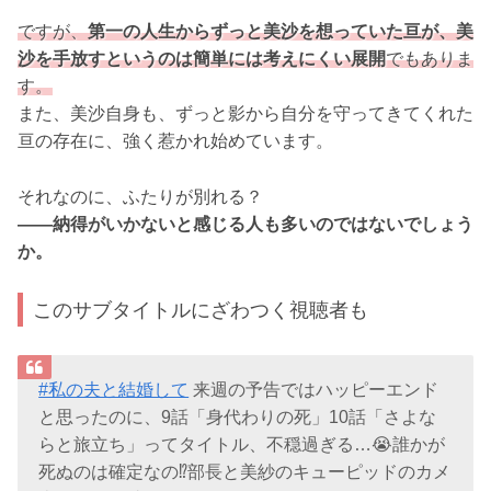
ですが、
第一の人生からずっと美沙を想っていた亘が、美
沙を手放すというのは簡単には考えにくい展開
でもありま
す。
また、美沙自身も、ずっと影から自分を守ってきてくれた
亘の存在に、強く惹かれ始めています。
それなのに、ふたりが別れる？
――納得がいかないと感じる人も多いのではないでしょう
か。
このサブタイトルにざわつく視聴者も
#私の夫と結婚して
来週の予告ではハッピーエンド
と思ったのに、9話「身代わりの死」10話「さよな
らと旅立ち」ってタイトル、不穏過ぎる…😭誰かが
死ぬのは確定なの⁉️部長と美紗のキューピッドのカメ