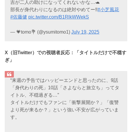
吉が二人の助けになってくれないかな…🐢
部長が身代わりになるのは絶対やめてー‼️
#小芝風花
#佐藤健
pic.twitter.com/B1RlkWWekS
— 💗tomo💐 (@ysumitomo1)
July 19, 2025
X（旧Twitter）での視聴者反応：「タイトルだけで不穏す
ぎ」
“来週の予告ではハッピーエンドと思ったのに、9話
「身代わりの死」10話「さよならと旅立ち」ってタ
イトル、不穏過ぎる…”
タイトルだけでもファンに「衝撃展開か？」「復讐
より死が来るか？」という強い不安が広がっていま
す。