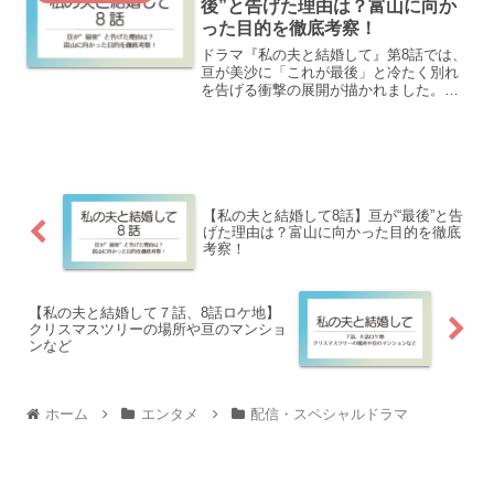
後”と告げた理由は？富山に向か
った目的を徹底考察！
ドラマ『私の夫と結婚して』第8話では、
亘が美沙に「これが最後」と冷たく別れ
を告げる衝撃の展開が描かれました。こ
の言動に「突然！？」と衝撃を受けた人
が多数！その直後、彼は美沙の初恋の
人・田辺に会いに行き、富山へと向かい
ます。なぜ亘は美沙を突き...
【私の夫と結婚して8話】亘が“最後”と告
げた理由は？富山に向かった目的を徹底
考察！
【私の夫と結婚して７話、8話ロケ地】
クリスマスツリーの場所や亘のマンショ
ンなど
ホーム
エンタメ
配信・スペシャルドラマ