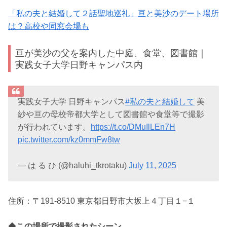
「私の夫と結婚して２話聖地巡礼」亘と美沙のデート場所
は？高校や同窓会場も
亘が美沙の父を案内した中庭、食堂、図書館｜
実践女子大学日野キャンパス内
実践女子大学 日野キャンパス
#私の夫と結婚して
美
紗や亘の母校帝都大学として図書館や食堂等で撮影
が行われています。
https://t.co/DMuIlLEn7H
pic.twitter.com/kz0mmFw8tw
— は る ひ (@haluhi_tkrotaku)
July 11, 2025
住所：〒191-8510 東京都日野市大坂上４丁目１−１
◆
この場所で撮影されたシーン