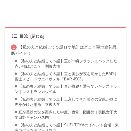
目次
【私の夫と結婚して５話ロケ地】はどこ？聖地巡礼徹
底ガイド！
【私の夫と結婚して５話】亘が一瞬フラッシュバックした
赤い橋はどこ？｜利賀大橋
【私の夫と結婚して５話】亘と美沙が夜を明かしたBAR｜
富士スピードウエイホテル「BAR 4563」
【私の夫と結婚して５話】亘が母親と通っていたレストラ
ン｜レストランカウベル
【私の夫と結婚して５話】上京してきた美沙の父親が亘に
声をかけた場所｜立教大学
亘が美沙の父を案内した中庭、食堂、図書館｜実践女子大
学日野キャンパス内
【私の夫と結婚して５話】SUZUTOYAのイベント会場｜東
京カデンツァアトリウム