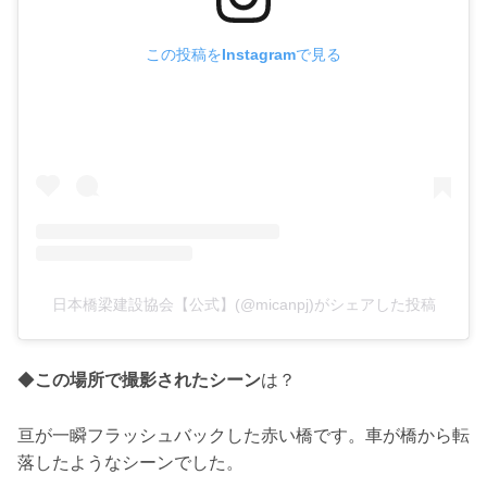
この投稿をInstagramで見る
日本橋梁建設協会【公式】(@micanpj)がシェアした投稿
◆
この場所で撮影されたシーン
は？
亘が一瞬フラッシュバックした赤い橋です。車が橋から転
落したようなシーンでした。