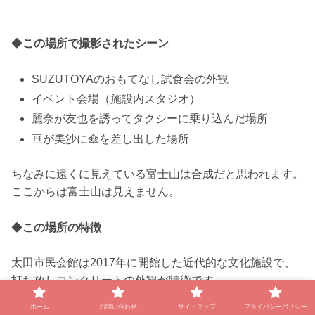
◆
この場所で撮影されたシーン
SUZUTOYAのおもてなし試食会の外観
イベント会場（施設内スタジオ）
麗奈が友也を誘ってタクシーに乗り込んだ場所
亘が美沙に傘を差し出した場所
ちなみに遠くに見えている富士山は合成だと思われます。
ここからは富士山は見えません。
◆
この場所の特徴
太田市民会館は2017年に開館した近代的な文化施設で、
打ち放しコンクリートの外観が特徴です。
ホーム
お問い合わせ
サイトマップ
プライバシーポリシー