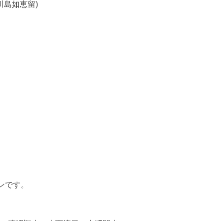
川島如恵留)
ンです。