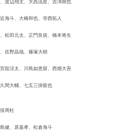
太、渡辺翔太、大西流星、吉澤閑也
宮近海斗、大橋和也、寺西拓人
平、松田元太、正門良規、橋本将生
佑、佐野晶哉、篠塚大樹
、宮舘涼太、川島如恵留、西畑大吾
佐久間大輔、七五三掛龍也
猪俣周杜
小島健、原嘉孝、松倉海斗