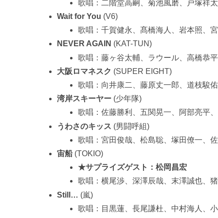
歌唱：二階堂高嗣、菊池風磨、戸塚祥
Wait for You
(V6)
歌唱：千賀健永、髙橋海人、岩本照、
NEVER AGAIN
(KAT-TUN)
歌唱：藤ヶ谷太輔、ラウール、高橋恭
大阪ロマネスク
(SUPER EIGHT)
歌唱：向井康二、藤原丈一郎、道枝駿
湾岸スキーヤー
(少年隊)
歌唱：佐藤勝利、五関晃一、阿部亮平
うわさのキッス
(男闘呼組)
歌唱：宮田俊哉、松島聡、塚田僚一、
宙船
(TOKIO)
★サプライズゲスト：松岡昌宏
歌唱：横尾渉、深澤辰哉、末澤誠也、
Still…
(嵐)
歌唱：目黒蓮、長尾謙杜、中村海人、