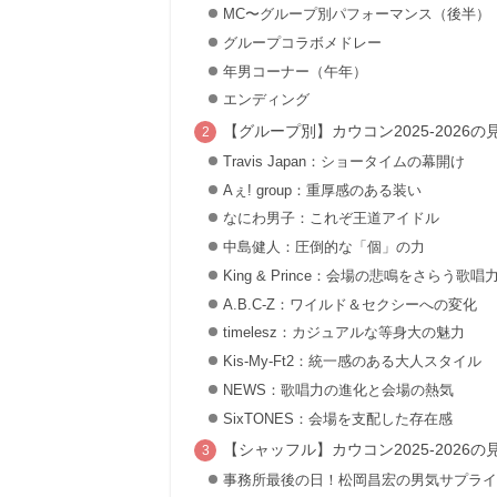
MC〜グループ別パフォーマンス（後半）
グループコラボメドレー
年男コーナー（午年）
エンディング
【グループ別】カウコン2025-202
Travis Japan：ショータイムの幕開け
Aぇ! group：重厚感のある装い
なにわ男子：これぞ王道アイドル
中島健人：圧倒的な「個」の力
King & Prince：会場の悲鳴をさらう歌唱
A.B.C-Z：ワイルド＆セクシーへの変化
timelesz：カジュアルな等身大の魅力
Kis-My-Ft2：統一感のある大人スタイル
NEWS：歌唱力の進化と会場の熱気
SixTONES：会場を支配した存在感
【シャッフル】カウコン2025-2026
事務所最後の日！松岡昌宏の男気サプライ