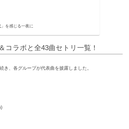
時代」を感じる一夜に
フル＆コラボと全43曲セトリ一覧！
o!』に続き、各グループが代表曲を披露しました。
n)