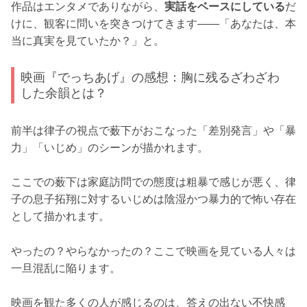
作品はエンタメでありながら、
実話をベースにしている
だ
けに、観客に問いを突きつけてきます――「あなたは、本
当に真実を見ていたか？」と。
映画『でっちあげ』の感想：胸に残るざわざわ
した余韻とは？
前半は律子の視点で薮下がおこなった「差別発言」や「暴
力」「いじめ」のシーンが描かれます。
ここでの薮下は家庭訪問での態度は粗暴で感じが悪く、律
子の息子拓翔に対するいじめは陰湿かつ暴力的で怖い存在
として描かれます。
やったの？やらなかったの？ここで映画を見ている人々は
一旦混乱に陥ります。
映画を観た多くの人が感じるのは、答えの出ない不快感