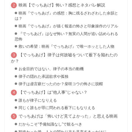
映画【でっちあげ】怖い？感想とネタバレ解説
映画『でっちあげ』の感想：胸に残るざわざわした余韻と
は？
映画『でっちあげ』が描く報道の怖さと印象操作のリアル
『でっちあげ』はなぜ怖い？無実の人間が追い詰められる
恐怖
救いの希望：映画『でっちあげ』で唯一ホッとした人物
【でっちあげ】律子は何故嘘をついて薮下を陥れたの
か？
お金目的ではない、律子の本当の動機
律子の隠れた承認欲求や孤独
律子は虚言癖だったのか？柴咲コウの怖さに脱帽
【でっちあげ】は”他人事”じゃない？
誰もが律子になりえる
同じく誰もが罪に問われる薮下にもなりえる
でっちあげは「怖いけど見てよかった」と思える映画
だからこそ“予備知識なし”で観るべき
観終わった後、人との関わり方を見直すきっかけに