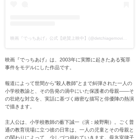
映画『でっちあげ』公式【絶賛上映中】(@detchiagemovie)がシェアした投稿
映画『でっちあげ』は、2003年に実際に起きたある冤罪
事件をモデルにした作品です。
報道によって世間から“殺人教師”とまで糾弾された一人の
小学校教諭と、その告発の渦中にいた保護者の母親――そ
の壮絶な対立を、実話に基づく緻密な描写と俳優陣の熱演
で描きます。
主人公は、小学校教師の薮下誠一（演：綾野剛）。ごく普
通の教育現場に立つ彼の日常は、一人の児童とその母親と
の関わりによって、少しづつ崩れていきます。母氷室律子