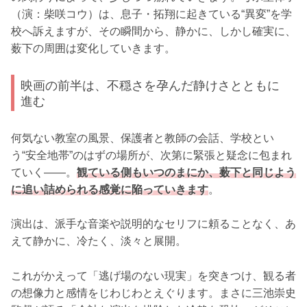
（演：柴咲コウ）は、息子・拓翔に起きている“異変”を学
校へ訴えますが、その瞬間から、静かに、しかし確実に、
薮下の周囲は変化していきます。
映画の前半は、不穏さを孕んだ静けさとともに
進む
何気ない教室の風景、保護者と教師の会話、学校とい
う“安全地帯”のはずの場所が、次第に緊張と疑念に包まれ
ていく――。
観ている側もいつのまにか、薮下と同じよう
に追い詰められる感覚に陥っていきます
。
演出は、派手な音楽や説明的なセリフに頼ることなく、あ
えて静かに、冷たく、淡々と展開。
これがかえって「逃げ場のない現実」を突きつけ、観る者
の想像力と感情をじわじわとえぐります。まさに三池崇史