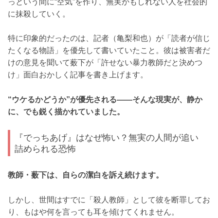
っという間に“空気”を作り、無実かもしれない人を社会的
に抹殺していく。
特に印象的だったのは、記者（亀梨和也）が「読者が信じ
たくなる物語」を優先して書いていたこと。彼は被害者だ
けの意見を聞いて薮下が「許せない暴力教師だと決めつ
け」面白おかしく記事を書き上げます。
“ウケるかどうか”が優先される――そんな現実が、静か
に、でも鋭く描かれていました。
『でっちあげ』はなぜ怖い？無実の人間が追い
詰められる恐怖
教師・薮下は、自らの潔白を訴え続けます。
しかし、世間はすでに「殺人教師」として彼を断罪してお
り、もはや何を言っても耳を傾けてくれません。