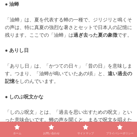
●
油蝉
「油蝉」は、夏を代表する蝉の一種で、ジリジリと鳴くそ
の声は、特に真夏の強烈な暑さとセットで日本人の記憶に
残ります。ここでの「油蝉」は
過ぎ去った夏の象徴
です。
●
ありし日
「ありし日」は、「かつての日々」「昔の日」を意味しま
す。つまり、「油蝉が鳴いていたあの頃」と、
遠い過去の
記憶
をしのんでいます。
●
しのぶ呪文かな
「しのぶ呪文」とは、「過去を思い出すための呪文」とい
った意味合いです。蝉の声を聞くと、まるで呪文を唱えた
かのように、
ありし日の記憶が鮮やかによみがえる
、とい
ホーム
お問い合わせ
サイトマップ
プライバシーポリシー
う比喩と読み取れます。