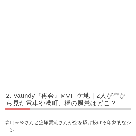
Vaundy『再会』MVロケ地｜2人が空か
ら見た電車や港町、橋の風景はどこ？
森山未來さんと窪塚愛流さんが空を駆け抜ける印象的なシ
ーン。