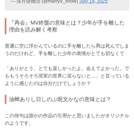
— 深月@婚活 (@marry9_snow)
July 19, 2025
『再会』MV終盤の意味とは？少年が手を離した
理由を読み解く考察
普通に空に浮かんているのに手を離したら男は死んでしま
うのだけれど、手を離した少年の表情がとても切なくて
「ありがとう、とても楽しかったよ。会えてよかった。で
ももうそろそろ現実の世界に戻らないと…」と言っている
ように感じたのは自分だけでしょうか？
油蝉ありし日しのぶ呪文かなの意味とは？
この俳句は誰かの作品の引用かと思いましたがオリジナル
のようです。