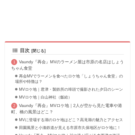
目次
Vaundy『再会』MVのラーメン屋は市原の名店はしょう
ちゃん食堂
再会MVでラーメンを食べたロケ地「しょうちゃん食堂」の
場所や特徴は？
MVロケ地｜君津・製鉄所の埠頭で撮影された夕日のシーン
MVロケ地｜白山神社（飯給）
Vaundy『再会』MVロケ地｜2人が空から見た電車や港
町、橋の風景はどこ？
MVに登場する湖のロケ地はどこ？高滝湖の魅力とアクセス
田園風景と小湊鉄道が見える市原市久保地区がロケ地に！