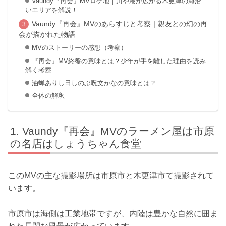
Vaundy『再会』MVロケ地｜川や港が広がる木更津の海沿
いエリアを解説！
Vaundy『再会』MVのあらすじと考察｜親友との幻の再
会が描かれた物語
MVのストーリーの感想（考察）
『再会』MV終盤の意味とは？少年が手を離した理由を読み
解く考察
油蝉ありし日しのぶ呪文かなの意味とは？
全体の解釈
Vaundy『再会』MVのラーメン屋は市原
の名店はしょうちゃん食堂
このMVの主な撮影場所は市原市と木更津市て撮影されて
います。
市原市は海側は工業地帯ですが、内陸は豊かな自然に囲ま