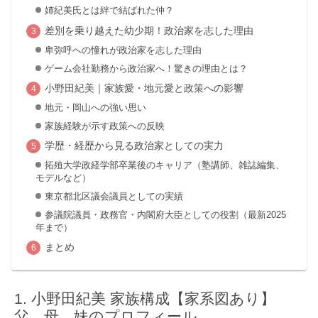
姉紀美氏とは絆で結ばれた仲？
差別を乗り越えた幼少期！政治家を志した理由
卑弥呼への憧れが政治家を志した理由
ゲーム会社勤務から政治家へ！驚きの理由とは？
小野田紀美｜家族愛・地元愛と政策への影響
地元・岡山への強い思い
家族経験が示す政策への反映
学歴・経歴から見る政治家としての実力
拓殖大学政経学部卒業後のキャリア（塾講師、雑誌編集、
モデルなど）
東京都北区議会議員としての実績
参議院議員・政務官・内閣府大臣としての役割（最新2025
年まで）
まとめ
小野田紀美 家族構成【家系図あり】
父、母、妹のプロフィール