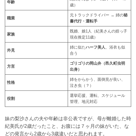
年齢
歳）
元トラックドライバー → 姉の
秘
職業
書代行・運転手
既婚、娘1人（紀美さんの姪っ子
家族
現在推定11歳）
姉に似た
ハーフ美人
、浴衣も似
外見
合う
ゴリゴリの岡山弁（邑久町虫明
方言
出身）
姉をからかう、面倒見が良い、
性格
泣き虫（？）
選挙応援、運転、スケジュール
役割
管理、地元対応
妹の梨沙さんの夫や年齢は非公表ですが、母が離婚した時
紀美氏が2歳だったこと、お腹には７ヶ月の妹がいた、な
どの発言から2歳から3歳違いだと思われます。