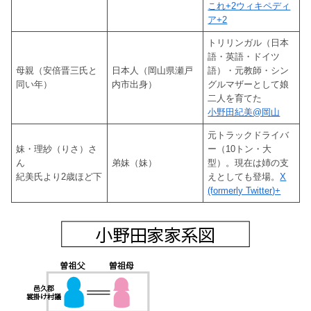
これ+2ウィキペディ
ア+2
トリリンガル（日本
語・英語・ドイツ
母親（安倍晋三氏と
日本人（岡山県瀬戸
語）・元教師・シン
同い年）
内市出身）
グルマザーとして娘
二人を育てた
小野田紀美@岡山
元トラックドライバ
妹・理紗（りさ）さ
ー（10トン・大
ん
弟妹（妹）
型）。現在は姉の支
紀美氏より2歳ほど下
えとしても登場。
X
(formerly Twitter)+