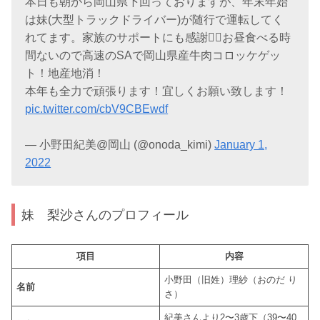
本日も朝から岡山県下回っておりますが、年末年始
は妹(大型トラックドライバー)が随行で運転してく
れてます。家族のサポートにも感謝🙇‍♂️お昼食べる時
間ないので高速のSAで岡山県産牛肉コロッケゲッ
ト！地産地消！
本年も全力で頑張ります！宜しくお願い致します！
pic.twitter.com/cbV9CBEwdf
— 小野田紀美@岡山 (@onoda_kimi)
January 1,
2022
妹 梨沙さんのプロフィール
項目
内容
小野田（旧姓）理紗（おのだ り
名前
さ）
紀美さんより2〜3歳下（39〜40