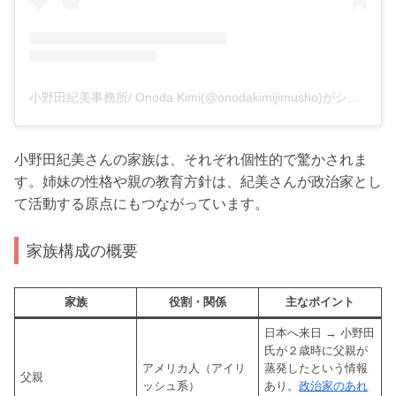
小野田紀美事務所/ Onoda Kimi(@onodakimijimusho)がシェアした投稿
小野田紀美さんの家族は、それぞれ個性的で驚かされま
す。姉妹の性格や親の教育方針は、紀美さんが政治家とし
て活動する原点にもつながっています。
家族構成の概要
家族
役割・関係
主なポイント
日本へ来日 → 小野田
氏が２歳時に父親が
アメリカ人（アイリ
蒸発したという情報
父親
ッシュ系）
あり。
政治家のあれ