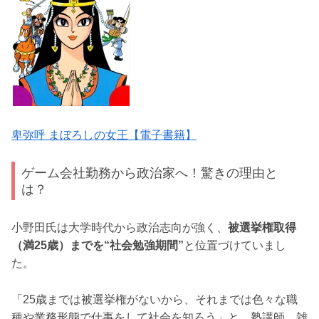
卑弥呼 まぼろしの女王【電子書籍】
ゲーム会社勤務から政治家へ！驚きの理由と
は？
小野田氏は大学時代から政治志向が強く、
被選挙権取得
（満25歳）までを“社会勉強期間”
と位置づけていまし
た。
「25歳までは被選挙権がないから、それまでは色々な職
種や業務形態で仕事をして社会を知ろう」と、塾講師、雑