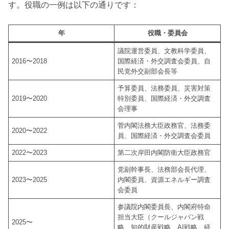
す。役職の一例は以下の通りです：
年
役職・委員会
議院運営委員、文教科学委員、
2016〜2018
国際経済・外交調査会委員、自
民党外交副部会長等
予算委員、法務委員、災害対策
2019〜2020
特別委員、国際経済・外交調査
会理事
菅内閣法務大臣政務官、法務委
2020〜2022
員、国際経済・外交調査会委員
2022〜2023
第二次岸田内閣防衛大臣政務官
党副幹事長、法務部会長代理、
2023〜2025
内閣委員、資源エネルギー調査
会委員
参議院内閣委員長、内閣府特命
担当大臣（クールジャパン戦
2025〜
略、知的財産戦略、AI戦略、経