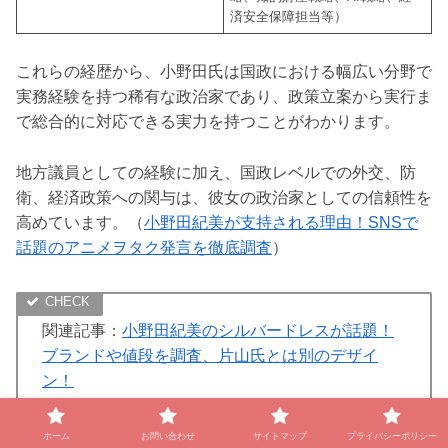
済安全保障担当等）
これらの経歴から、小野田氏は国政における幅広い分野で
実務経験を持つ稀有な政治家であり、政策立案から実行ま
で総合的に対応できる実力を持つことがわかります。
地方議員としての経験に加え、国政レベルでの外交、防
衛、経済政策への関与は、彼女の政治家としての信頼性を
高めています。（
小野田紀美が支持される理由！SNSで
話題のアニメヲタク発言を徹底調査
）
関連記事：
小野田紀美のシルバードレスが話題！
ブランドや値段を調査、片山氏とは別のデザイ
ン！
関連記事：
小野田紀美が支持される理由！SNSで
ホーム
お問い合わせ
サイトマップ
プライバシーポリシー