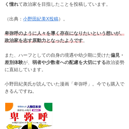
く憧れ
て政治家を目指したことを投稿しています。
（出典：
小野田紀美X投稿
）。
卑弥呼のように人々を導く存在になりたいという想いが、
政治家を志す原動力となったようです
。
また、ハーフとしての自身の境遇や幼少期に受けた
偏見・
差別体験
が、
弱者や少数者への配慮を大切にする
政治姿勢
に直結しています。
小野田紀美氏が読んでいた漫画「卑弥呼」。今でも購入で
きるんですね。