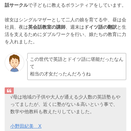
話サークル
で子どもに教えるボランティアをしています。
彼女はシングルマザーとして二人の娘を育てる中、昼は会
社員、夜は
英会話教室の講師
、週末は
ドイツ語の翻訳
と生
活を支えるためにダブルワークを行い、娘たちの教育に力
を入れました。
この世代で英語とドイツ語に堪能だったなん
て
相当の才女だったんだろうね
√母は地域の子供や大人が通える少人数の英語塾もや
ってましたが、近くに塾がない＆高いという事で、
数学や他教科も教えたりしていました。
小野田紀美 X