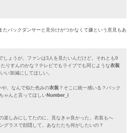
またバックダンサーと見分けがつかなくて嫌という意見もあ
でしょうが。ファンは3人を見たいんだけど。それとも9
ったりすんのかな？テレビでもライブでも同じような
衣装
 いい加減にしてほしい。
いや。なんで似た色みの
衣装
？そこに統一感いる？バック
ちゃんと言ってほしい
Number
_
i
の楽しみにしてたのに、見なきゃ良かった。衣装もへ
ングラスで顔隠して。あなたたち何がしたいの？