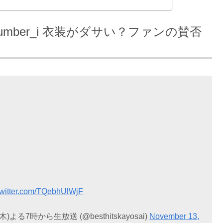
umber_i 衣装がダサい？ファンの賛否
twitter.com/TQebhUlWjF
る7時から生放送 (@besthitskayosai)
November 13,