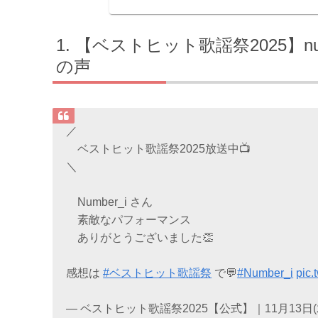
【ベストヒット歌謡祭2025】n
の声
／
ベストヒット歌謡祭2025放送中📺
＼
Number_i さん
素敵なパフォーマンス
ありがとうございました👏
感想は
#ベストヒット歌謡祭
で💬
#Number_i
pic.
— ベストヒット歌謡祭2025【公式】｜11月13日(木)よ