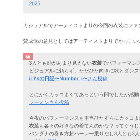
2025
カジュアルでアーティストよりの今回の衣装にファ
賛成派の意見としてはアーティストよりでかっこい
3人とも顔があまり見えない
衣装
でパフォーマン
ビジュアルに頼らず、ただひた向きに歌とダンス
iLYsの日記〜Number_i〜
さん投稿
とにかくカッコよくてあっという間でしたが感動
フーミンさん投稿
今夜のパフォーマンスも本当ひたすらにカッコよ
衣装
も各々の好きなの着てんのかな？ってぐうじ
バンダナの巻き方超ハーレー乗りだし3人とも3