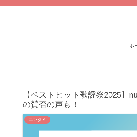
ホ
【ベストヒット歌謡祭2025】nu
の賛否の声も！
エンタメ