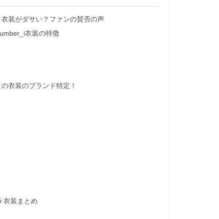
r_i 衣装がダサい？ファンの賛否の声
ber_i衣装の特徴
_i の衣装のブランド特定！
_i 衣装まとめ