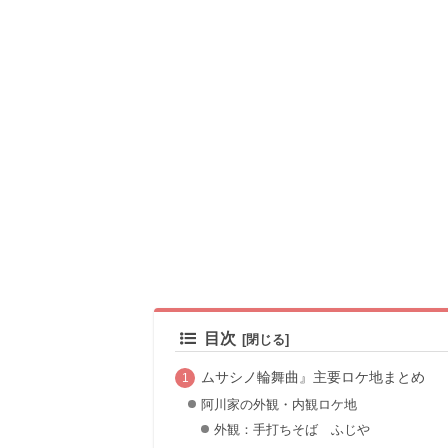
目次
ムサシノ輪舞曲』主要ロケ地まとめ
阿川家の外観・内観ロケ地
外観：手打ちそば ふじや