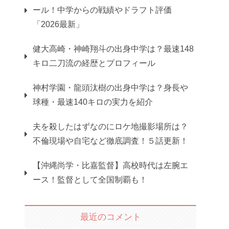
ール！中学からの戦績やドラフト評価
「2026最新」
健大高崎・神崎翔斗の出身中学は？最速148
キロ二刀流の経歴とプロフィール
神村学園・龍頭汰樹の出身中学は？身長や
球種・最速140キロの実力を紹介
夫を殺したはずなのにロケ地撮影場所は？
不倫現場や自宅など徹底調査！５話更新！
【沖縄尚学・比嘉監督】高校時代は左腕エ
ース！監督として全国制覇も！
最近のコメント