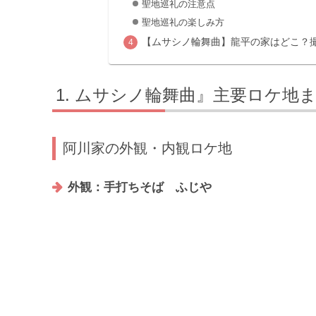
聖地巡礼の注意点
聖地巡礼の楽しみ方
【ムサシノ輪舞曲】龍平の家はどこ？
ムサシノ輪舞曲』主要ロケ地
阿川家の外観・内観ロケ地
外観：手打ちそば ふじや