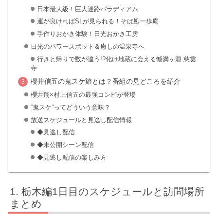
日本最大級！巨大迷路パラディアム
運が良ければSLが見られる！そば処一歩庵
手作りおかき体験！日光おかき工房
日光のパワースポット＆癒しの温泉寺へ
行きと帰りで数が違う!?化け地蔵に会える憾満ヶ淵 慈雲
寺
櫻井信五の鬼スケ旅とは？番組の見どころを紹介
櫻井翔×村上信五の最強コンビが登場
“鬼スケ”ってどういう意味？
放送スケジュールと見逃し配信情報
◆見逃し配信
◆未公開シーン配信
◆見逃し配信の楽しみ方
栃木編1日目のスケジュールと訪問場所
まとめ