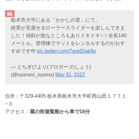
栃木市大平にある「かかしの里」にて。
絶景が見渡せるローラースライダーを楽しんできま
した！傾斜が急なところもありドキドキ✨✨全長140
メートル。管理棟でマットをレンタルするのがおす
すめです🤲
pic.twitter.com/7qvbDlak9p
— とちぎびより(ブロガー のしょう)
(@oyanavi_oyama)
May 31, 2022
住所：〒329-4405 栃木県栃木市大平町西山田１７７１
−３
アクセス：
蔵の街遊覧船から車で16分