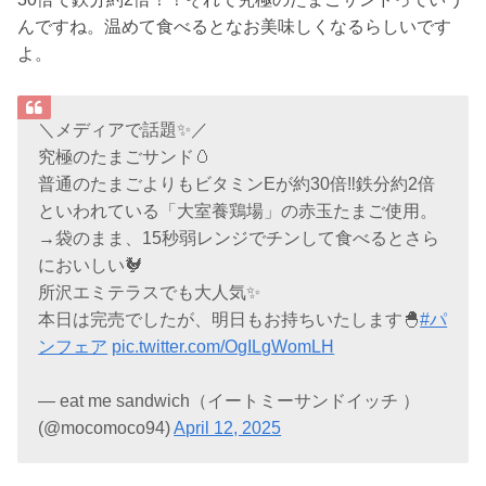
んですね。温めて食べるとなお美味しくなるらしいです
よ。
＼メディアで話題✨／
究極のたまごサンド🥚
普通のたまごよりもビタミンEが約30倍‼️鉄分約2倍
といわれている「大室養鶏場」の赤玉たまご使用。
→袋のまま、15秒弱レンジでチンして食べるとさら
においしい🐓
所沢エミテラスでも大人気✨
本日は完売でしたが、明日もお持ちいたします🐣
#パ
ンフェア
pic.twitter.com/OgILgWomLH
— eat me sandwich（イートミーサンドイッチ ）
(@mocomoco94)
April 12, 2025