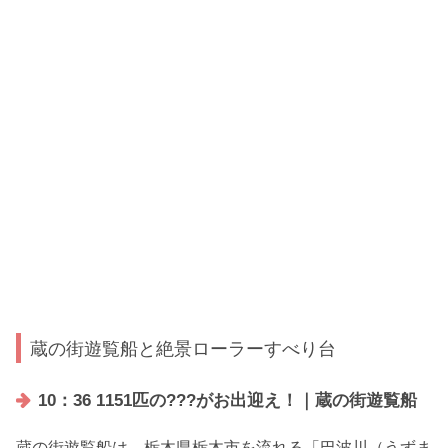
蔵の街遊覧船と絶景ローラーすべり台
10：36 1151匹の???がお出迎え！｜蔵の街遊覧船
蔵の街遊覧船は、栃木県栃木市を流れる「巴波川（うずま