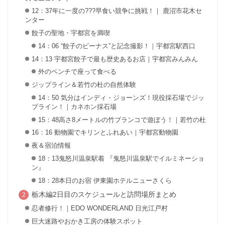
12：37年に一度の???早食い競争に挑戦！｜ 鹿沼市花木セ
ンター
餃子の聖地・宇都宮を満喫
14：06 “餃子のビーナス”と記念撮影！｜宇都宮駅西口
14：13 宇都宮餃子で最も歴史あるお店｜宇都宮みんみん
外のベンチで座って食べる
ジップライン＆若竹の杜の自然体験
14：50 気分はインディ・ジョーンズ！現役採石場でジッ
プライン！｜カネホン採石場
15：48高さ8メートルの竹ブランコで遊ぼう！｜若竹の杜
16：16 動物園でキリンとふれあい｜宇都宮動物園
夜＆宿泊情報
18：13鬼怒川温泉駅着 『鬼怒川温泉駅でイルミネーショ
ン』
18：28本日のお宿 伊東園ホテルニューさくら
栃木編2日目のスケジュールと訪問場所まとめ
忍者修行！｜EDO WONDERLAND 日光江戸村
巨大迷路やおかき工房の体験スポット