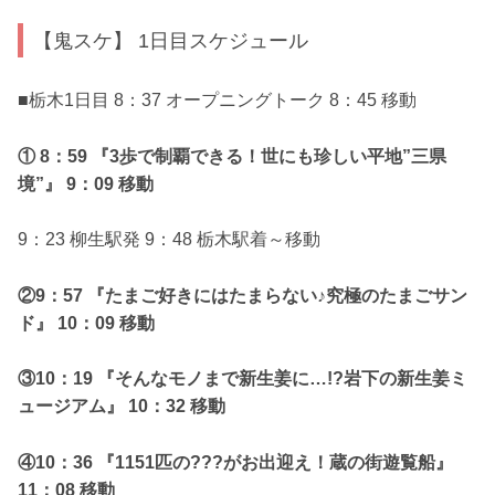
【鬼スケ】 1日目スケジュール
■栃木1日目 8：37 オープニングトーク 8：45 移動
① 8：59 『3歩で制覇できる！世にも珍しい平地”三県
境”』 9：09 移動
9：23 柳生駅発 9：48 栃木駅着～移動
②9：57 『たまご好きにはたまらない♪究極のたまごサン
ド』 10：09 移動
③10：19 『そんなモノまで新生姜に…!?岩下の新生姜ミ
ュージアム』 10：32 移動
④10：36 『1151匹の???がお出迎え！蔵の街遊覧船』
11：08 移動