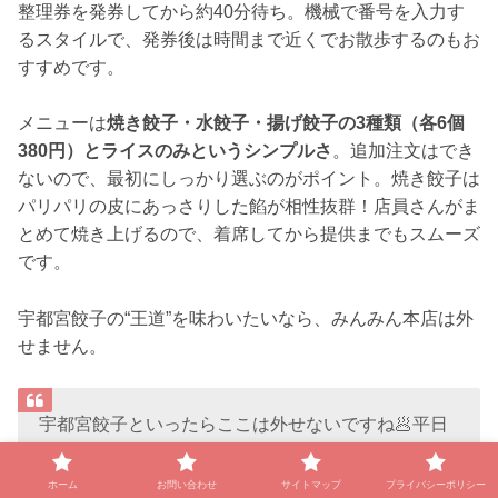
整理券を発券してから約40分待ち。機械で番号を入力す
るスタイルで、発券後は時間まで近くでお散歩するのもお
すすめです。
メニューは
焼き餃子・水餃子・揚げ餃子の3種類（各6個
380円）とライスのみというシンプルさ
。追加注文はでき
ないので、最初にしっかり選ぶのがポイント。焼き餃子は
パリパリの皮にあっさりした餡が相性抜群！店員さんがま
とめて焼き上げるので、着席してから提供までもスムーズ
です。
宇都宮餃子の“王道”を味わいたいなら、みんみん本店は外
せません。
宇都宮餃子といったらここは外せないですね🥟平日
でも90分待ちでした😅 宇都宮みんみん 本店＠宇都
宮市
pic.twitter.com/wC2LbGrvGX
ホーム
お問い合わせ
サイトマップ
プライバシーポリシー