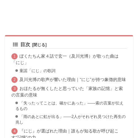
目次
ぼくたちん家４話で玄一（及川光博）が歌った曲は
「にじ」
童謡「にじ」の歌詞
及川光博の歌声が響いた理由｜“にじ”が持つ象徴的意味
おほたるが無くしたと思っていた「家族の記憶」と索
の言葉の意味
「失ったってことは、確かにあった」——索の言葉が伝え
るもの
「雨のあとに虹が出る」——2人がそれぞれ見つけた再生の
兆し
『にじ』が選ばれた理由｜誰もが知る歌が呼び起こ
す“記憶”の力