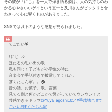
その彼が「にじ」を一人で弾き語る姿は
、
人の気持ちのわ
かる心やさいいゲイという玄一と及川さんがピッタリと合
わさって心に響くものがありました。
SNSでは以下のような感想が見られました。
てごたい💖
｢にじ｣🎶
ほたるの思い出の歌
私も同じく子どもが小学生の時に
音楽会で手話付きで披露してくれた。
ぼくたちん家。。🏠
昔の話、お菓子、歌、言葉
見てる側と何かどこかで繋がっていてウンウン！と
共感できるドラマ
@YuyaTegoshi1054
#手越祐也
#て
ごたい
#ぼくたちん家