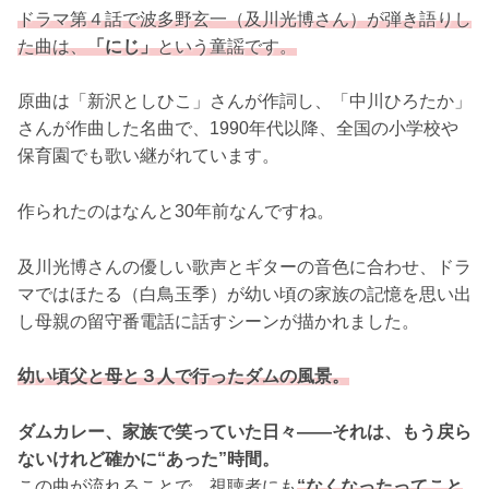
ドラマ第４話で波多野玄一（及川光博さん）が弾き語りし
た曲は、
「にじ」
という童謡です。
原曲は「新沢としひこ」さんが作詞し、「中川ひろたか」
さんが作曲した名曲で、1990年代以降、全国の小学校や
保育園でも歌い継がれています。
作られたのはなんと30年前なんですね。
及川光博さんの優しい歌声とギターの音色に合わせ、ドラ
マではほたる（白鳥玉季）が幼い頃の家族の記憶を思い出
し母親の留守番電話に話すシーンが描かれました。
幼い頃父と母と３人で行ったダムの風景。
ダムカレー、家族で笑っていた日々——それは、もう戻ら
ないけれど確かに“あった”時間。
この曲が流れることで、視聴者にも
“なくなったってこと