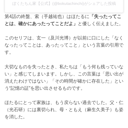
ぼくたちん家【公式】(@bokutachinchi)がシェアした投稿
第4話の終盤、索（手越祐也）はほたるに
「失ったってこ
とは、確かにあったってことだよ」
と優しく伝えました。
このセリフは、玄一（及川光博）が以前に口にした「なく
なったってことは、あったってこと」という言葉の引用で
す。
大切なものを失ったとき、私たちは「もう何も残っていな
い」と感じてしまいます。しかし、この言葉は「思い出が
消えたわけではない」「その時間が確かに存在した」とい
う“記憶の証”を思い出させるものです。
ほたるにとって家族は、もう戻らない過去でした。父・仁
（光石研）には裏切られ、母・ともえ（麻生久美子）も姿
を消した。