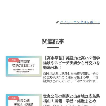
ケイシーエンタメレポート
関連記事
【高市早苗】英語力は高い？留学
人物
経験やスピーチ実績から外交力を
徹底分析！
自民党総裁に就任した高市早苗氏。その
発信力や政策力に注目が集まる中、「英
語力はどのくらい？」「海外での評価
は？」と気になる人も多いのではないで
しょうか。米国議会での勤務経験を持つ
高市さんは、英語力を備えていますが、
世良公則の実家と出身地は広島県
実際には通訳を介して発信す...
人物
福山！国籍・学歴・経歴まとめ