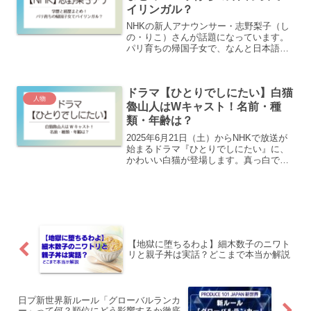
イリンガル？
NHKの新人アナウンサー・志野梨子（し
の・りこ）さんが話題になっています。
パリ育ちの帰国子女で、なんと日本語と
フランス語のバイリンガル！しかも、学
生時代からAbemaニュースなどでキャス
ター経験もある実力派なんです。そんな
ドラマ【ひとりでしにたい】白猫
彼女の学歴や経歴、...
人物
魯山人はWキャスト！名前・種
類・年齢は？
2025年6月21日（土）からNHKで放送が
始まるドラマ『ひとりでしにたい』に、
かわいい白猫が登場します。真っ白で可
愛い猫ですがこの白猫の種類や名前、性
別など詳細が気になると話題になってい
ます。この記事では、まさとの種類や性
格、ドラマでの役...
【地獄に堕ちるわよ】細木数子のニワト
リと親子丼は実話？どこまで本当か解説
日プ新世界新ルール「グローバルランカ
ー」って何？順位にどう影響するか徹底