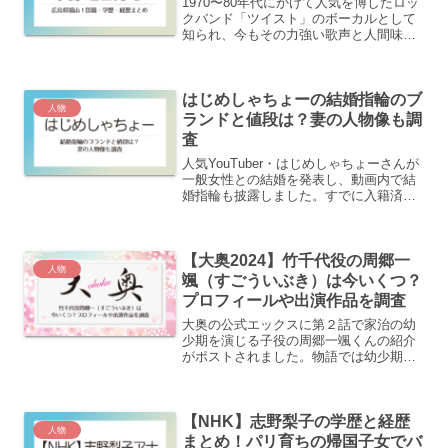
1970〜80年代にかけて人気を博したロッ
クバンド「ツイスト」のボーカルとして
知られ、今もその力強い歌声と人間味あ
ふれる言葉で多くのファンに支持されて
います。2025年には政治の世界へ挑戦す
る姿勢を見せ、改めて「どんな家庭で育
はじめしゃちょーの結婚指輪のブ
ったの？」と注...
人物
ランドと値段は？妻の人物像も調
査
人気YouTuber・はじめしゃちょーさんが
一般女性との結婚を発表し、動画内で結
婚指輪も披露しました。すでに入籍済み
であることも明かされています。スポニ
チ Sponichi Annexオリコン 公開映像の
見た目からは、メビウスを思わせるプ
【大奥2024】竹千代役の周郷一
ラ...
人物
颯（すごういぶき）は今いくつ？
プロフィールや出演作品を調査
大奥の公式エックスに第２話で家治の幼
少期を演じる子役の周郷一颯くんの紹介
がポストされました。物語では幼少期の
出来事が今の家治に重要な影響を及ぼし
ていると思われ２話はますます見逃せな
いと思います。それにしても凛々しくも
【NHK】志野梨子の学歴と経歴
可愛い竹千代様ですね。演...
人物
まとめ！パリ育ちの帰国子女でバ