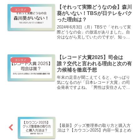
スとユリ、それぞれが恋をする相手役を
【それって実際どうなの会】森川
演じるの...
エンタメ
葵がいない！TBSが日テレをパク
った理由は？
2024年6月3日（月）TBSで「それって実
際どうなの会」の放送がありました。自
分はながら見していたのですが、知って
いる声とフレーズが聞こえてきてえ？こ
の時間に「それって実際どうなる課？」
とテレビを二度見。ちゃんと見てみると
【レコード大賞2025】司会は
放送はTBS。「...
エンタメ
誰？交代と言われる理由と次の有
力候補を徹底予想
年末の足音が聞こえてくると、やっぱり
気になるのが「日本レコード大賞」の司
会発表ですよね。「男性は安住さんで安
定だけど、女性は今年誰になるの？」
と、ワクワクしながら予想している方も
多いはずです。2年連続で好演した川口春
奈さんですが、実は、過去...
【最新】グッズ整理券の取り方と購入方
法は？【カウコン2025】内容一覧まとめ