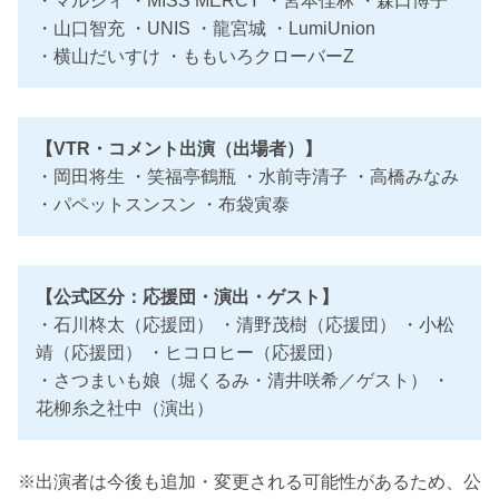
・マルシィ ・MISS MERCY ・宮本佳林 ・森口博子
・山口智充 ・UNIS ・龍宮城 ・LumiUnion
・横山だいすけ ・ももいろクローバーZ
【VTR・コメント出演（出場者）】
・岡田将生 ・笑福亭鶴瓶 ・水前寺清子 ・高橋みなみ
・パペットスンスン ・布袋寅泰
【公式区分：応援団・演出・ゲスト】
・石川柊太（応援団） ・清野茂樹（応援団） ・小松
靖（応援団） ・ヒコロヒー（応援団）
・さつまいも娘（堀くるみ・清井咲希／ゲスト） ・
花柳糸之社中（演出）
※出演者は今後も追加・変更される可能性があるため、公