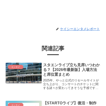
ケイシーエンタメレポート
関連記事
スタエンライブ立ち見席いつわか
エンタメ
る？【2026年最新版】入場方法
と席位置まとめ
2025年、やっと公式のリセールサイトが
立ち上がり、コンサートのチケットに関
する諸々が変わってきそうな予感です。
ところで立ち見席かどうかわかるのは今
までは公演3日前でしたが、現在は公演前
日の15時〜18時頃にデジタルチケットが
【STARTOライブ】復活・制作
表示される形式...
エンタメ