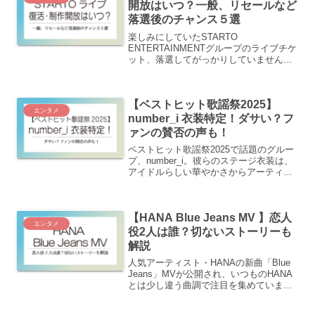
開放はいつ？一般、リセールなど
落選後のチャンス５選
楽しみにしていたSTARTO
ENTERTAINMENTグループのライブチケ
ット、落選してがっかりしていません
か？でもまだ諦めるのは早いです。復活
当選や制作開放席、公式リセール、一般
販売、友人の重複当選など、落選後でも
【ベストヒット歌謡祭2025】
チケットを手に入れる方...
エンタメ
number_i 衣装特定！ダサい？フ
ァンの賛否の声も！
ベストヒット歌謡祭2025で話題のグルー
プ、number_i。彼らのステージ衣装は、
アイドルらしい華やかさからアーティス
トとしての個性を感じさせるストリート
系コーデに変化していたのが特徴的で
す。ファンの中には衣装がダサいや顔が
【HANA Blue Jeans MV 】恋人
見えない、似合...
エンタメ
役2人は誰？切ないストーリーも
解説
人気アーティスト・HANAの新曲「Blue
Jeans」MVが公開され、いつものHANA
とは少し違う曲調で注目を集めていま
す。中でも登場する恋人役の2人は誰なの
か？気になっている人も多いのでは？ジ