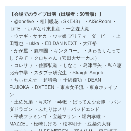
【会場でのライブ出演（出場者：50音順）】
・@onefive ・相川暖花（SKE48） ・AiScReam ・
iLiFE! ・いぎなり東北産 ・一之森大湖
・ウナギ・サヤカ ・ウマ娘 プリティーダービー ・上
田竜也 ・ukka ・EBiDAN NEXT ・大江裕
・かが屋 ・氣志團 ・キンタロー。 ・きゅるりんって
してみて ・クロちゃん（安田大サーカス）
・コレサワ ・佐藤弘道 ・しなこ ・島津亜矢 ・私立恵
比寿中学 ・スタプラ研究生 ・Straight Angeli
・ちぃたん☆ ・超特急 ・千綿偉功 ・DEAN
FUJIOKA ・DXTEEN ・東京女子流 ・東京ホテイソ
ン
・土佐兄弟 ・≒JOY ・≠ME ・ばってん少女隊 ・パン
ダドラゴン ・ふたりはメリーバッドエンド
・平成フラミンゴ ・宝鐘マリン ・堀内孝雄 ・
MAZZEL ・松崎しげる ・松本明子 ・豆柴の大群