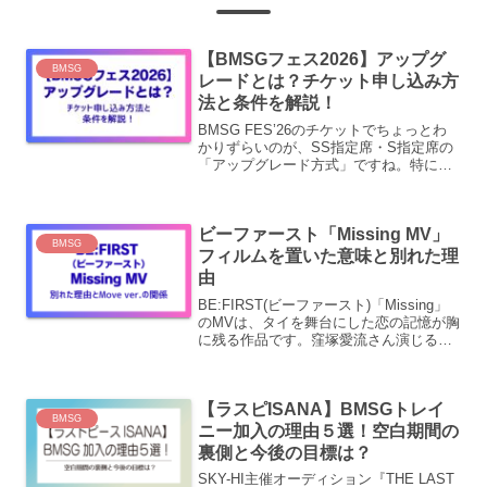
【BMSGフェス2026】アップグ
BMSG
レードとは？チケット申し込み方
法と条件を解説！
BMSG FES’26のチケットでちょっとわ
かりずらいのが、SS指定席・S指定席の
「アップグレード方式」ですね。特に今
回が初めて、という方には色々と迷うこ
とがあるのではないでしょうか？「最初
からSS席を選べるの？」「一般指定席は
ビーファースト「Missing MV」
一般販売のこ...
BMSG
フィルムを置いた意味と別れた理
由
BE:FIRST(ビーファースト)「Missing」
のMVは、タイを舞台にした恋の記憶が胸
に残る作品です。窪塚愛流さん演じる青
年と、JANEさん演じる女性は、あんな
に幸せそうに笑っていたのに、なぜ別れ
てしまったのでしょうか。この記事で
【ラスピISANA】BMSGトレイ
は、2...
BMSG
ニー加入の理由５選！空白期間の
裏側と今後の目標は？
SKY-HI主催オーディション『THE LAST