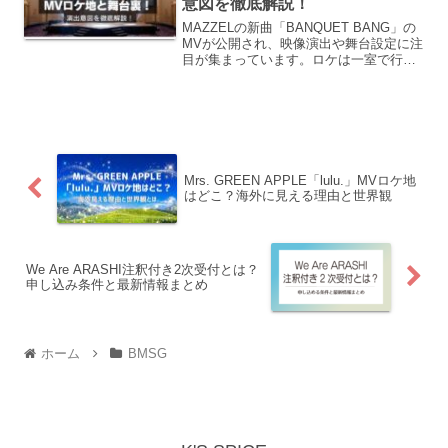
意図を徹底解説！
MAZZELの新曲「BANQUET BANG」の
MVが公開され、映像演出や舞台設定に注
目が集まっています。ロケは一室で行わ
れていますが、その裏側には、ロケ地の
選定や料理演出、出演者の配置など、細
部まで計算された制作の工夫がありまし
た。本記事...
Mrs. GREEN APPLE「lulu.」MVロケ地
はどこ？海外に見える理由と世界観
We Are ARASHI注釈付き2次受付とは？
申し込み条件と最新情報まとめ
ホーム
BMSG