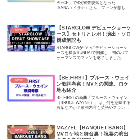
PIECE』で4次審査脱落となった
ISANA（イサナ）さん。ファンが悲しむ
中、BMSGから電撃的にトレイニーにな
ったことが発表されました。なぜ彼は脱
落という結果を経てなおBMSGを選んだ
【STARGLOW デビューショーケ
のか...
BMSG
ース】セトリとレポ！演出・ソロ
構成解説も
STARGLOWがついにデビューショーケ
ースを横浜BUNDAIで開催し、初のパフ
ォーマンスでファンを魅了しました。チ
ケットが惜しくも手に入らなかった方、
配信開始まで1秒も待てないという方も多
いのではないでしょうか。映像演出やソ
【BE:FIRST】ブルース・ウェイ
ロステージ、M...
BMSG
ン歌詞考察！MVとの関連、ロケ
地も紹介
BE:FIRSTの新曲「ブルース・ウェイン
（BRUCE WAYNE）」は、何を意味する
言葉なのか？歌詞内容も英語やスラング
が多くてわかりづらいですよね。この記
事では、歌詞が示す成功とヒップホップ
への誇り、MVに隠された光と影の物語、
MAZZEL【BANQUET BANG】
公式に確...
BMSG
MVロケ地と舞台裏！祝宴の演出