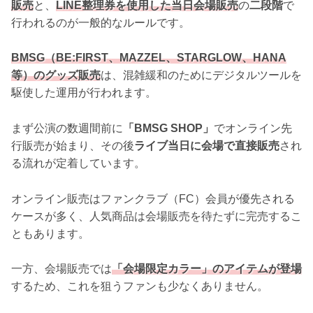
販売
と、
LINE整理券を使用した当日会場販売
の
二段階
で
行われるのが一般的なルールです。
BMSG（BE:FIRST、MAZZEL、STARGLOW、HANA
等）のグッズ販売
は、混雑緩和のためにデジタルツールを
駆使した運用が行われます。
まず公演の数週間前に
「BMSG SHOP」
でオンライン先
行販売が始まり、その後
ライブ当日に会場で直接販売
され
る流れが定着しています。
オンライン販売はファンクラブ（FC）会員が優先される
ケースが多く、人気商品は会場販売を待たずに完売するこ
ともあります。
一方、会場販売では
「会場限定カラー」のアイテムが登場
するため、これを狙うファンも少なくありません。