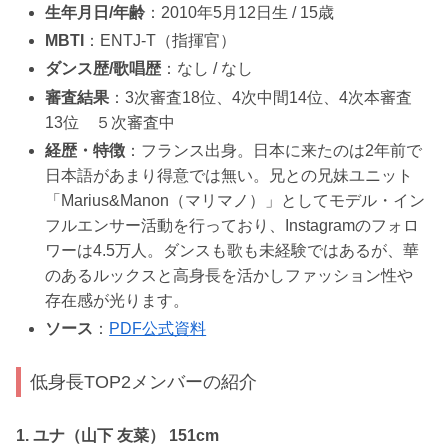
生年月日/年齢
：2010年5月12日生 / 15歳
MBTI
：ENTJ-T（指揮官）
ダンス歴/歌唱歴
：なし / なし
審査結果
：3次審査18位、4次中間14位、4次本審査
13位 ５次審査中
経歴・特徴
：フランス出身。日本に来たのは2年前で
日本語があまり得意では無い。兄との兄妹ユニット
「Marius&Manon（マリマノ）」としてモデル・イン
フルエンサー活動を行っており、Instagramのフォロ
ワーは4.5万人。ダンスも歌も未経験ではあるが、華
のあるルックスと高身長を活かしファッション性や
存在感が光ります。
ソース
：
PDF公式資料
低身長TOP2メンバーの紹介
1. ユナ（山下 友菜） 151cm