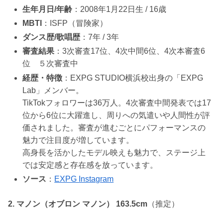
生年月日/年齢
：2008年1月22日生 / 16歳
MBTI
：ISFP（冒険家）
ダンス歴/歌唱歴
：7年 / 3年
審査結果
：3次審査17位、4次中間6位、4次本審査6
位 ５次審査中
経歴・特徴
：EXPG STUDIO横浜校出身の「EXPG
Lab」メンバー。
TikTokフォロワーは36万人。4次審査中間発表では17
位から6位に大躍進し、周りへの気遣いや人間性が評
価されました。審査が進むごとにパフォーマンスの
魅力で注目度が増しています。
高身長を活かしたモデル映えも魅力で、ステージ上
では安定感と存在感を放っています。
ソース
：
EXPG Instagram
2. マノン（オブロン マノン） 163.5cm
（推定）