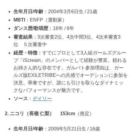
生年月日/年齢
：2004年3月6日生 / 21歳
MBTI
：ENFP（運動家）
ダンス歴/歌唱歴
：16年 / 6年
審査結果
：3次審査2位、4次中間3位、4次本審査3
位 ５次審査中
経歴・特徴
：すでにプロとして3人組ガールズグルー
プ「iScream」のメンバーとして経験が豊富。頼れる
お姉さん的な存在です。ガルバト参加理由は、ガー
ルズ版EXILETRIBEへの共感でオーデションに参加を
決意。華奢ですが、誰にも引けを取らなダイナミッ
クなパフォーマンスが魅力です。
ソース
：
デイリー
2. ニコリ（長嶺 仁梨） 153cm
（推定）
生年月日/年齢
：2009年5月21日生 / 16歳