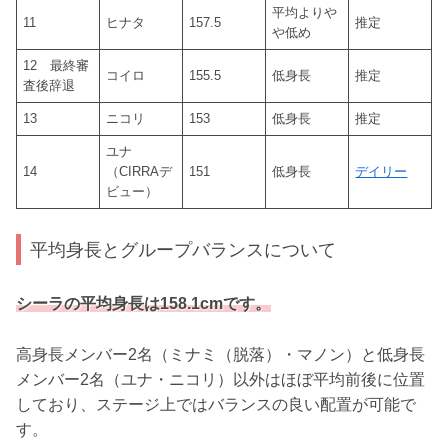
平均よりや
11
ヒナタ
157.5
推定
や低め
12 最終審
コイロ
155.5
低身長
推定
査後辞退
13
ニコリ
153
低身長
推定
ユナ
14
（CIRRAデ
151
低身長
デイリー
ビュー）
平均身長とグループバランスについて
シーラの平均身長は158.1cmです。
高身長メンバー2名（ミナミ（脱落）・マノン）と低身長
メンバー2名（ユナ・ニコリ）以外はほぼ平均前後に位置
しており、ステージ上ではバランスの良い配置が可能で
す。