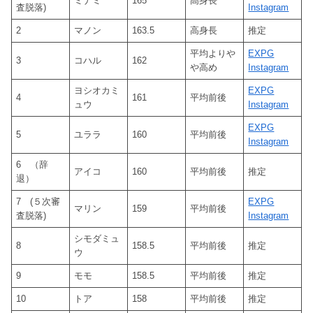
ミナミ
165
高身長
査脱落)
Instagram
2
マノン
163.5
高身長
推定
平均よりや
EXPG
3
コハル
162
や高め
Instagram
ヨシオカミ
EXPG
4
161
平均前後
ュウ
Instagram
EXPG
5
ユララ
160
平均前後
Instagram
6 （辞
アイコ
160
平均前後
推定
退）
7 (５次審
EXPG
マリン
159
平均前後
査脱落)
Instagram
シモダミュ
8
158.5
平均前後
推定
ウ
9
モモ
158.5
平均前後
推定
10
トア
158
平均前後
推定