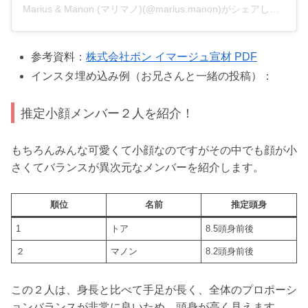
Marius & Manon (マリマノ)(@marius.manon)がシェアした投稿
参考資料：
株式会社ボン イマージュ宣材 PDF
インスタ埋め込み例（お兄さんと一緒の投稿）：
推定小顔メンバー２人を紹介！
もちろんみんな可愛くて小顔なのですがその中でも顔が小
さくてバランスが異次元なメンバーを紹介します。
順位
名前
推定頭身
1
トア
8.5頭身前後
２
マノン
8.2頭身前後
この２人は、身長と比べて手足が長く、全体のプロポーシ
ョンバランスが非常に良いため、頭身が高く見えます。