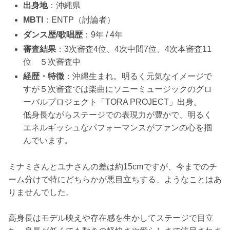
出身地
：沖縄県
MBTI
：ENTP（討論者）
ダンス歴/歌唱歴
：9年 / 4年
審査結果
：3次審査4位、4次中間7位、4次本審査11
位 ５次審査中
経歴・特徴
：沖縄生まれ。明るく元気なイメージで
すが５次審査では楽曲にソニーミュージックのグロ
ーバルプロジェクト「TORA PROJECT」出身。
低身長ながらステージでの表現力が豊かで、明るく
エネルギッシュなパフォーマンスがファンの心を掴
んでいます。
ミナミさんとユナさんの差は約15cmですが、今までのチ
ーム分けで特にどちらかが悪目立ちする、ようなことはあ
りませんでした。
高身長はモデル映えや存在感を生かしてステージで目立