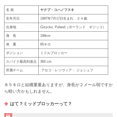
名 前
ヤクプ・コハノフスキ
生年月日
1997年7月17日生まれ ２４歳
出身地
Giżycko, Poland（ポーランド ギジッコ）
身 長
199cm
体 重
85キロ
ポジション
ミドルブロッカー
スパイク最高到達点
360 cm
所属チーム
アセコ・レソヴィア・ ジェシュフ
８５キロと結構重量ありますが、身長が２メール弱ですか
ら軽い方かもしれません。
はて？ミッドブロッカーって？