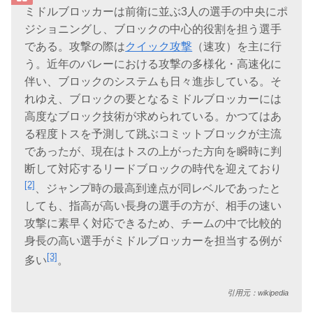
ミドルブロッカーは前衛に並ぶ3人の選手の中央にポ
ジショニングし、ブロックの中心的役割を担う選手
である。攻撃の際は
クイック攻撃
（速攻）を主に行
う。近年のバレーにおける攻撃の多様化・高速化に
伴い、ブロックのシステムも日々進歩している。そ
れゆえ、ブロックの要となるミドルブロッカーには
高度なブロック技術が求められている。かつてはあ
る程度トスを予測して跳ぶコミットブロックが主流
であったが、現在はトスの上がった方向を瞬時に判
断して対応するリードブロックの時代を迎えており
[2]
、ジャンプ時の最高到達点が同レベルであったと
しても、指高が高い長身の選手の方が、相手の速い
攻撃に素早く対応できるため、チームの中で比較的
身長の高い選手がミドルブロッカーを担当する例が
[3]
多い
。
引用元：wikipedia