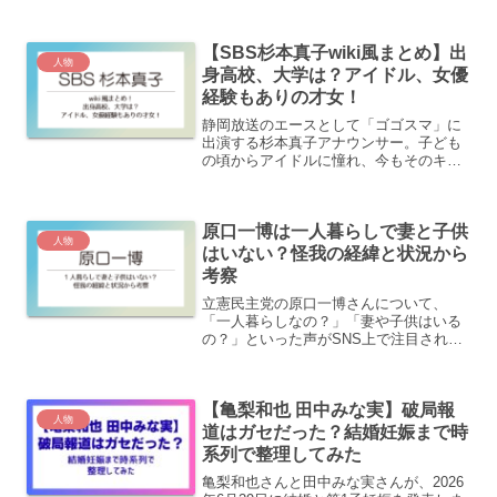
海外留学していたという異色の経歴の持
ち主です。この記事では、石橋静河さん
【SBS杉本真子wiki風まとめ】出
の学歴やバレエ留学...
人物
身高校、大学は？アイドル、女優
経験もありの才女！
静岡放送のエースとして「ゴゴスマ」に
出演する杉本真子アナウンサー。子ども
の頃からアイドルに憧れ、今もそのキュ
ートな魅力で注目を集めています。静岡
県焼津市出身で、現在はSBS静岡放送で
テレビとラジオの両方で活躍中の彼女。
原口一博は一人暮らしで妻と子供
年齢や学歴、アイドル志...
人物
はいない？怪我の経緯と状況から
考察
立憲民主党の原口一博さんについて、
「一人暮らしなの？」「妻や子供はいる
の？」といった声がSNS上で注目されて
います。きっかけは、2025年6月に自身
のX（旧Twitter）で入院を報告した投
稿。突然ベッドから投げ出されるという
【亀梨和也 田中みな実】破局報
出来事から、家...
人物
道はガセだった？結婚妊娠まで時
系列で整理してみた
亀梨和也さんと田中みな実さんが、2026