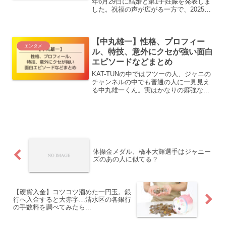
年6月29日に結婚と第1子妊娠を発表しま
した。祝福の声が広がる一方で、2025年
には二人の破局報道が出ていたため、
「破局したはずでは？」「女性セブンの
記事は何だったの？」と驚いた人も多い
【中丸雄一】性格、プロフィー
のではないでし...
エンタメ
ル、特技、意外にクセが強い面白
エピソードなどまとめ
KAT-TUNの中ではフツーの人、ジャニの
チャンネルの中でも普通の人に一見見え
る中丸雄一くん。実はかなりの癖強な性
格をしています。そんな中丸くんのプロ
フィール、癖強エピソードやプロフィー
ルをまとめました。
体操金メダル、橋本大輝選手はジャニー
ズのあの人に似てる？
【硬貨入金】コツコツ溜めた一円玉。銀
行へ入金すると大赤字…清水区の各銀行
の手数料を調べてみたら…