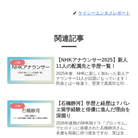
ケイシーエンタメレポート
関連記事
【NHKアナウンサー2025】新人
人物
11人の配属先と学歴一覧！
2025年春、NHKに新しく加わった新人ア
ナウンサー11人が話題になっています！
民放とは一味違う、堅実で真面目な印象
のNHKアナウンサーたち。その学歴や活
動歴を調べてみると、地道な努力を積み
重ねてきた人物像が見えてきました。こ
【石橋静河】学歴と経歴は？バレ
の記事を読んで...
人物
エ留学経験と俳優に進んだ理由を
深掘り
2026年後期のNHK朝ドラ『ブロッサム』
でヒロインに抜擢された石橋静河さん。
名優を両親に持つ彼女ですが、実は女優
になる前はプロのバレリーナを目指して